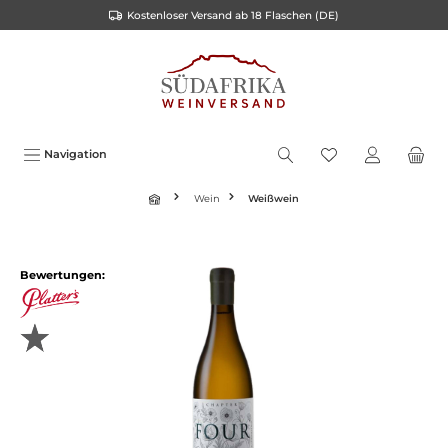
Kostenloser Versand ab 18 Flaschen (DE)
inhalt springen
Navigation
Wein
Weißwein
Bewertungen: