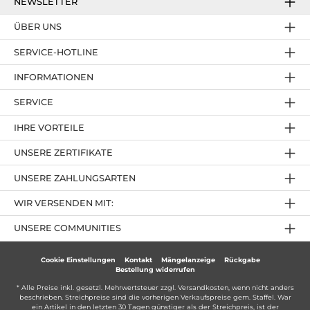
NEWSLETTER
ÜBER UNS
SERVICE-HOTLINE
INFORMATIONEN
SERVICE
IHRE VORTEILE
UNSERE ZERTIFIKATE
UNSERE ZAHLUNGSARTEN
WIR VERSENDEN MIT:
UNSERE COMMUNITIES
Cookie Einstellungen
Kontakt
Mängelanzeige
Rückgabe
Bestellung widerrufen
* Alle Preise inkl. gesetzl. Mehrwertsteuer zzgl.
Versandkosten
, wenn nicht anders
beschrieben. Streichpreise sind die vorherigen Verkaufspreise gem. Staffel. War
ein Artikel in den letzten 30 Tagen günstiger als der Streichpreis, ist der