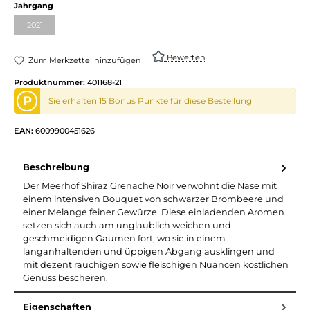
auswählen
Jahrgang
2021
(Diese Option ist zurzeit nicht verfügbar.)
Bewerten
Zum Merkzettel hinzufügen
Produktnummer:
401168-21
P
Sie erhalten 15 Bonus Punkte für diese Bestellung
EAN:
6009900451626
Beschreibung
Der Meerhof Shiraz Grenache Noir verwöhnt die Nase mit
einem intensiven Bouquet von schwarzer Brombeere und
einer Melange feiner Gewürze. Diese einladenden Aromen
setzen sich auch am unglaublich weichen und
geschmeidigen Gaumen fort, wo sie in einem
langanhaltenden und üppigen Abgang ausklingen und
mit dezent rauchigen sowie fleischigen Nuancen köstlichen
Genuss bescheren.
Eigenschaften