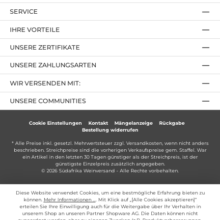
SERVICE
IHRE VORTEILE
UNSERE ZERTIFIKATE
UNSERE ZAHLUNGSARTEN
WIR VERSENDEN MIT:
UNSERE COMMUNITIES
Cookie Einstellungen
Kontakt
Mängelanzeige
Rückgabe
Bestellung widerrufen
* Alle Preise inkl. gesetzl. Mehrwertsteuer zzgl.
Versandkosten
, wenn nicht anders
beschrieben. Streichpreise sind die vorherigen Verkaufspreise gem. Staffel. War
ein Artikel in den letzten 30 Tagen günstiger als der Streichpreis, ist der
günstigste Einzelpreis zusätzlich angegeben.
© 2026 Südafrika Weinversand - Alle Rechte vorbehalten.
Diese Website verwendet Cookies, um eine bestmögliche Erfahrung bieten zu
können.
Mehr Informationen ...
. Mit Klick auf „[Alle Cookies akzeptieren]“
erteilen Sie Ihre Einwilligung auch für die Weitergabe über Ihr Verhalten in
unserem Shop an unseren Partner Shopware AG. Die Daten können nicht