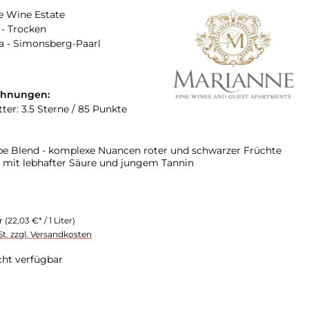
e Wine Estate
- Trocken
a - Simonsberg-Paarl
chnungen:
ter: 3.5 Sterne / 85 Punkte
e Blend - komplexe Nuancen roter und schwarzer Früchte
h mit lebhafter Säure und jungem Tannin
er
(22,03 €* / 1 Liter)
St. zzgl. Versandkosten
cht verfügbar