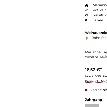
Mariann
Rotwein 
Südafrik
Cuvée
Weinauszei
John Plat
Marianne Cap
vereinen sic
16,52 €*
Inhalt:
0.75 Lit
Preise inkl. Mw
Derzeit ni
Jahrgang