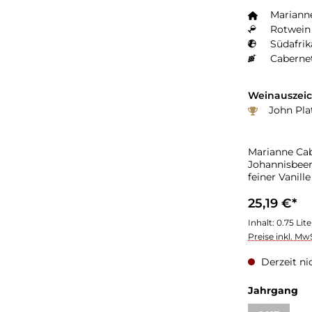
Mariann
Rotwein 
Südafrik
Caberne
Weinauszei
John Plat
Marianne Ca
Johannisbeer
feiner Vanil
25,19 €*
Inhalt:
0.75 Lit
Preise inkl. Mw
Derzeit ni
au
Jahrgang