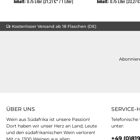
Inhalt:
0.75 Liter
(21,27 €* / 1 Liter)
Inhalt:
0.75 Liter
(33,27 €*
Kostenloser Versand ab 18 Flaschen (DE)
Abonniere
ÜBER UNS
SERVICE-
Wein aus Südafrika ist unsere Passion!
Telefonische
Dort haben wir unser Herz an Land, Leute
unter:
und den südafrikanischen Wein verloren!
+49 (0)81
Mit ca. 1300 Weinen aus allen