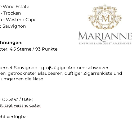
e Wine Estate
- Trocken
a - Western Cape
t Sauvignon
chnungen:
ter: 4.5 Sterne / 93 Punkte
bernet Sauvignon - groβzügige Aromen schwarzer
en, getrockneter Blaubeeren, duftiger Zigarrenkiste und
le umgarnen die Nase
er
(33,59 €* / 1 Liter)
St. zzgl. Versandkosten
cht verfügbar
swählen