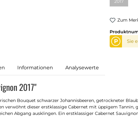
2017
(Diese Opti
Zum Merk
Produktnu
P
Sie 
en
Informationen
Analysewerte
vignon 2017"
rischen Bouquet schwarzer Johannisbeeren, getrockneter Blaube
en verwöhnt dieser erstklassige Cabernet mit üppigem Tannin,
chen Abgang ausklingen. Ein erstklassiger Cabernet Sauvignon 