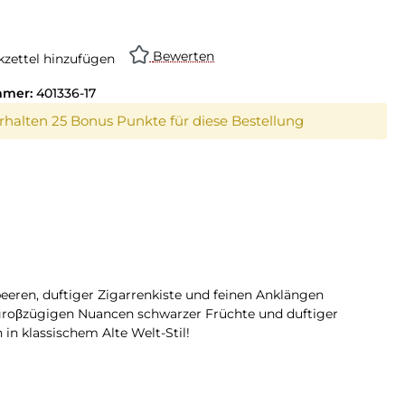
on ist zurzeit nicht verfügbar.)
Bewerten
zettel hinzufügen
mmer:
401336-17
erhalten 25 Bonus Punkte für diese Bestellung
eren, duftiger Zigarrenkiste und feinen Anklängen
 groβzügigen Nuancen schwarzer Früchte und duftiger
in klassischem Alte Welt-Stil!