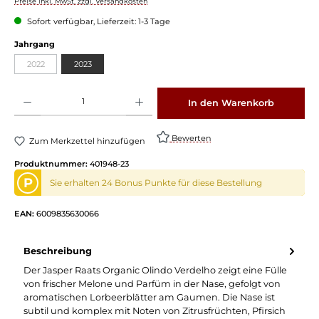
Preise inkl. MwSt. zzgl. Versandkosten
Sofort verfügbar, Lieferzeit: 1-3 Tage
Jahrgang
2022
2023
Produkt Anzahl: Gib den gewünschten Wert ein oder benutze die Schaltflächen um die 
In den Warenkorb
Bewerten
Zum Merkzettel hinzufügen
Produktnummer:
401948-23
P
Sie erhalten 24 Bonus Punkte für diese Bestellung
EAN:
6009835630066
Beschreibung
Der Jasper Raats Organic Olindo Verdelho zeigt eine Fülle
von frischer Melone und Parfüm in der Nase, gefolgt von
aromatischen Lorbeerblätter am Gaumen. Die Nase ist
subtil und komplex mit Noten von Zitrusfrüchten, Pfirsich