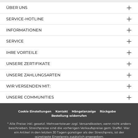
ÜBER UNS
SERVICE-HOTLINE
INFORMATIONEN
SERVICE
IHRE VORTEILE
UNSERE ZERTIFIKATE
UNSERE ZAHLUNGSARTEN
WIR VERSENDEN MIT:
UNSERE COMMUNITIES
Cookie Einstellungen
Kontakt
Mängelanzeige
Rückgabe
Bestellung widerrufen
* Alle Preise inkl. gesetzl. Mehrwertsteuer zzgl.
Versandkosten
, wenn nicht anders
beschrieben. Streichpreise sind die vorherigen Verkaufspreise gem. Staffel. War
ein Artikel in den letzten 30 Tagen günstiger als der Streichpreis, ist der
günstigste Einzelpreis zusätzlich angegeben.