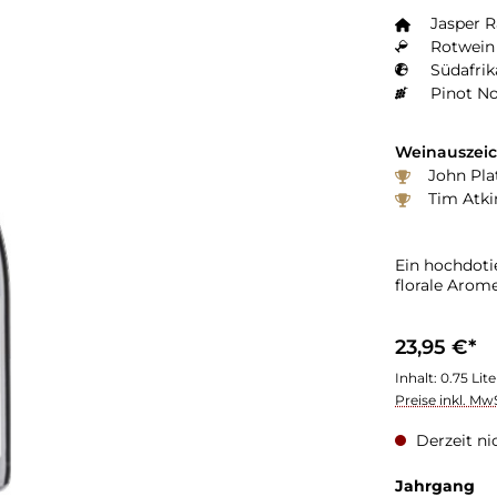
Jasper 
Rotwein 
Südafrik
Pinot No
Weinauszei
John Plat
Tim Atki
Ein hochdoti
florale Arom
23,95 €*
Inhalt:
0.75 Lit
Preise inkl. Mw
Derzeit ni
Jahrgang