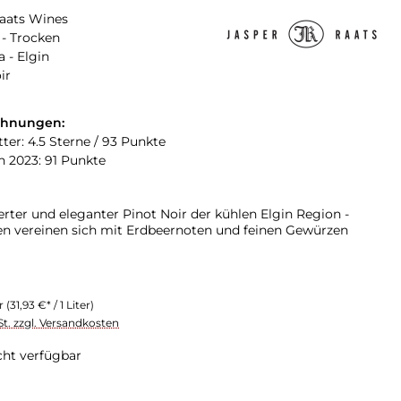
Raats Wines
- Trocken
a - Elgin
ir
chnungen:
ter: 4.5 Sterne / 93 Punkte
n 2023: 91 Punkte
erter und eleganter Pinot Noir der kühlen Elgin Region -
en vereinen sich mit Erdbeernoten und feinen Gewürzen
er
(31,93 €* / 1 Liter)
St. zzgl. Versandkosten
cht verfügbar