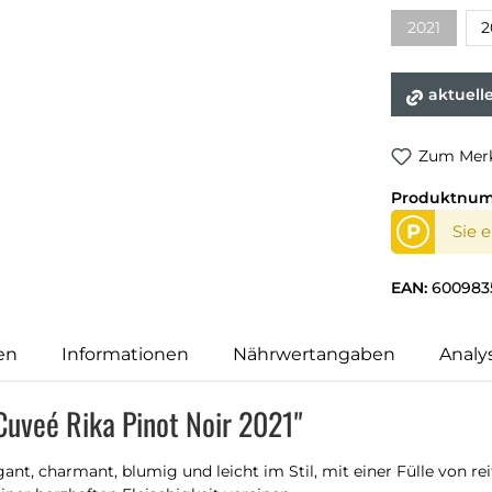
2021
2
aktuell
Zum Merk
Produktnu
P
Sie 
EAN:
600983
en
Informationen
Nährwertangaben
Analy
Cuveé Rika Pinot Noir 2021"
gant, charmant, blumig und leicht im Stil, mit einer Fülle von 