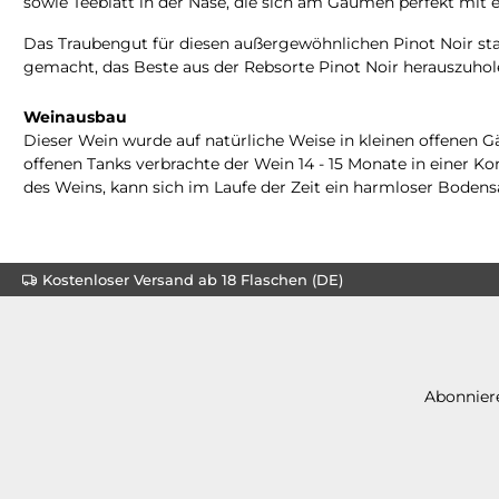
sowie Teeblatt in der Nase, die sich am Gaumen perfekt mit e
Das Traubengut für diesen außergewöhnlichen Pinot Noir sta
gemacht, das Beste aus der Rebsorte Pinot Noir herauszuholen
Weinausbau
Dieser Wein wurde auf natürliche Weise in kleinen offenen G
offenen Tanks verbrachte der Wein 14 - 15 Monate in einer K
des Weins, kann sich im Laufe der Zeit ein harmloser Bodensa
Kostenloser Versand ab 18 Flaschen (DE)
Abonniere