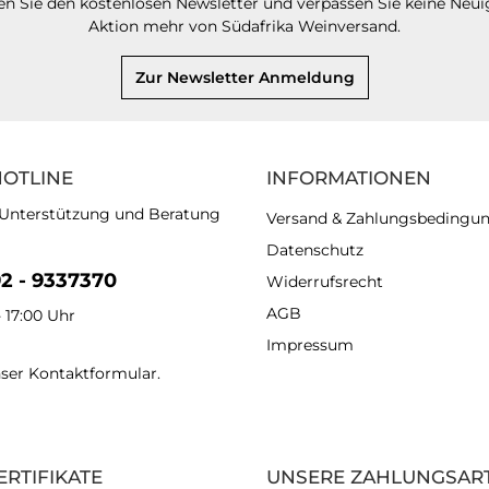
n Sie den kostenlosen Newsletter und verpassen Sie keine Neui
Aktion mehr von Südafrika Weinversand.
Zur Newsletter Anmeldung
HOTLINE
INFORMATIONEN
 Unterstützung und Beratung
Versand & Zahlungsbedingu
Datenschutz
92 - 9337370
Widerrufsrecht
AGB
- 17:00 Uhr
Impressum
nser
Kontaktformular
.
ERTIFIKATE
UNSERE ZAHLUNGSAR