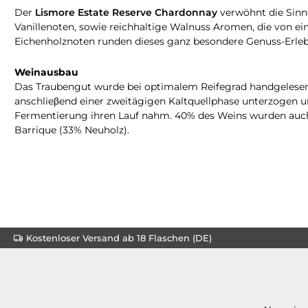
Der
Lismore Estate Reserve Chardonnay
verwöhnt die Sinne
Vanillenoten, sowie reichhaltige Walnuss Aromen, die von ei
Eichenholznoten runden dieses ganz besondere Genuss-Erleb
Weinausbau
Das Traubengut wurde bei optimalem Reifegrad handgelesen 
anschlieβend einer zweitägigen Kaltquellphase unterzogen u
Fermentierung ihren Lauf nahm. 40% des Weins wurden auch 
Barrique (33% Neuholz).
Kostenloser Versand ab 18 Flaschen (DE)