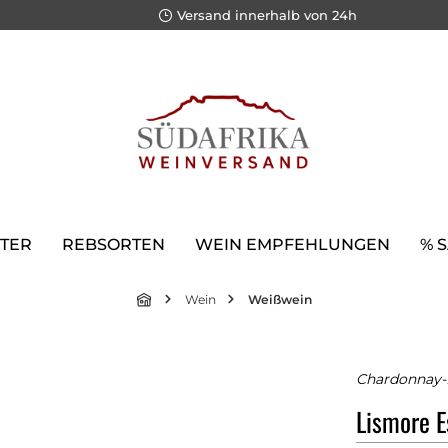
Versand innerhalb von 24h
TER
REBSORTEN
WEIN EMPFEHLUNGEN
% 
Wein
Weißwein
Chardonnay-K
Lismore E