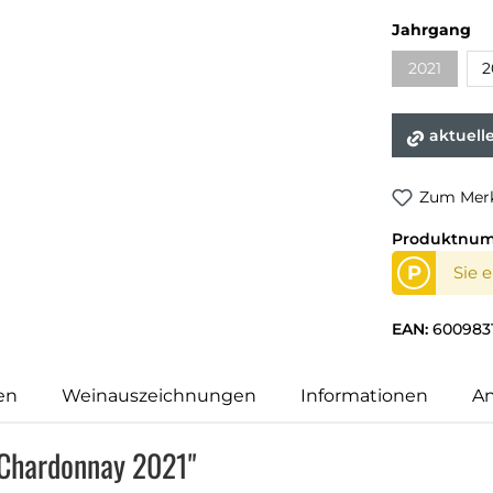
Jahrgang
2021
2
aktuell
Zum Merk
Produktnu
P
Sie 
EAN:
600983
en
Weinauszeichnungen
Informationen
An
 Chardonnay 2021"