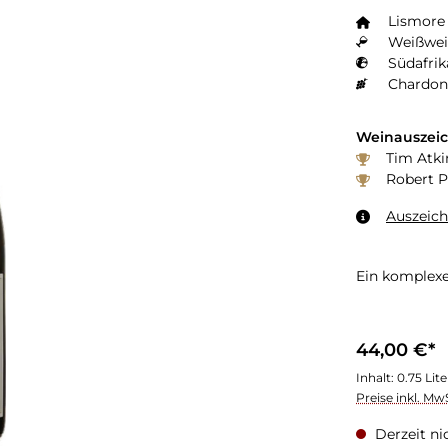
Lismore 
Weißwei
Südafrik
Chardon
Weinauszei
Tim Atki
Robert P
Auszeic
Ein komplexe
44,00 €*
Inhalt:
0.75 Lit
Preise inkl. Mw
Derzeit ni