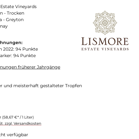
Estate Vineyards
n - Trocken
a - Greyton
nay
chnungen:
n 2022: 94 Punkte
arker: 94 Punkte
hnungen früherer Jahrgänge
r und meisterhaft gestalteter Tropfen
er
(58,67 €* / 1 Liter)
St. zzgl. Versandkosten
cht verfügbar