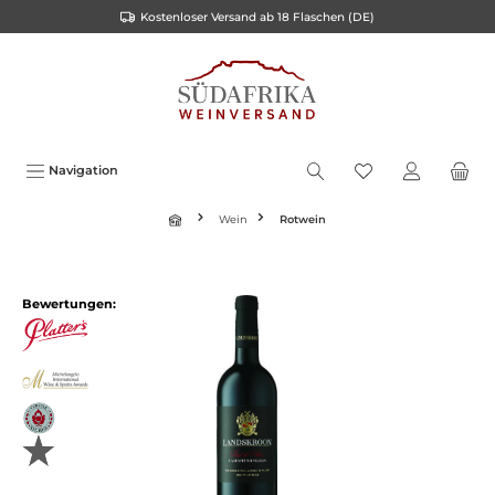
Kostenloser Versand ab 18 Flaschen (DE)
inhalt springen
Navigation
Wein
Rotwein
Bewertungen: