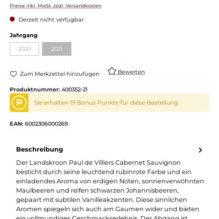
Preise inkl. MwSt. zzgl. Versandkosten
Derzeit nicht verfügbar
Jahrgang
2020
2021
Bewerten
Zum Merkzettel hinzufügen
Produktnummer:
400352-21
P
Sie erhalten 19 Bonus Punkte für diese Bestellung
EAN:
6002306000269
Beschreibung
Der Landskroon Paul de Villiers Cabernet Sauvignon
besticht durch seine leuchtend rubinrote Farbe und ein
einladendes Aroma von erdigen Noten, sonnenverwöhnten
Maulbeeren und reifen schwarzen Johannisbeeren,
gepaart mit subtilen Vanilleakzenten. Diese sinnlichen
Aromen spiegeln sich auch am Gaumen wider und bieten
ein vollmundiges Geschmackserlebnis. Der Abgang ist