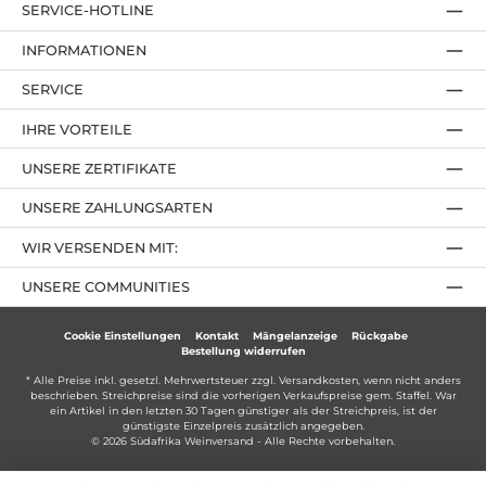
SERVICE-HOTLINE
INFORMATIONEN
SERVICE
IHRE VORTEILE
UNSERE ZERTIFIKATE
UNSERE ZAHLUNGSARTEN
WIR VERSENDEN MIT:
UNSERE COMMUNITIES
Cookie Einstellungen
Kontakt
Mängelanzeige
Rückgabe
Bestellung widerrufen
* Alle Preise inkl. gesetzl. Mehrwertsteuer zzgl.
Versandkosten
, wenn nicht anders
beschrieben. Streichpreise sind die vorherigen Verkaufspreise gem. Staffel. War
ein Artikel in den letzten 30 Tagen günstiger als der Streichpreis, ist der
günstigste Einzelpreis zusätzlich angegeben.
© 2026 Südafrika Weinversand - Alle Rechte vorbehalten.