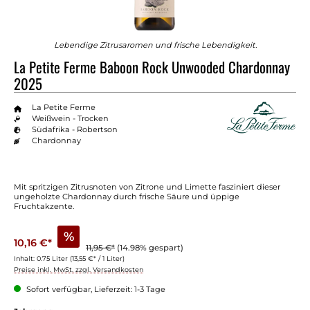
Lebendige Zitrusaromen und frische Lebendigkeit.
La Petite Ferme Baboon Rock Unwooded Chardonnay
2025
La Petite Ferme
Weißwein - Trocken
Südafrika - Robertson
Chardonnay
Mit spritzigen Zitrusnoten von Zitrone und Limette fasziniert dieser
ungeholzte Chardonnay durch frische Säure und üppige
Fruchtakzente.
%
10,16 €*
11,95 €*
(14.98% gespart)
Inhalt:
0.75 Liter
(13,55 €* / 1 Liter)
Preise inkl. MwSt. zzgl. Versandkosten
Sofort verfügbar, Lieferzeit: 1-3 Tage