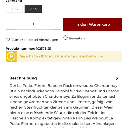
auswählen
Jahrgang
2024
2025
(Diese Option ist zurzeit nicht verfügbar.)
Produkt Anzahl: Gib den gewünschten Wert ein oder benutze die Schaltflächen um die 
In den Warenkorb
Bewerten
Zum Merkzettel hinzufügen
Produktnummer:
102573-25
P
Sie erhalten 10 Bonus Punkte für diese Bestellung
Beschreibung
Der La Petite Ferme Baboon Rock unwooded Chardonnay
ist ein beeindruckendes Beispiel für die Klarheit und Frische
eines ungeholzten Chardonnays. Zu Beginn entfalten sich
lebendige Aromen von Zitrone und Limette, gefolgt von
reichen Steinfruchtanklängen am Gaumen. Dieser Wein
bietet eine erfrischende Säure, die mit der Zeit in der
Flasche an Komplexität gewinnen kann.Das Weingut La
Petite Ferme, eingebettet in die malerischen Höhenlagen