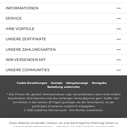
INFORMATIONEN
SERVICE
IHRE VORTEILE
UNSERE ZERTIFIKATE
UNSERE ZAHLUNGSARTEN
WIR VERSENDEN MIT:
UNSERE COMMUNITIES
Cookie Einstellungen
Kontakt
Mängelanzeige
Rückgabe
Bestellung widerrufen
* Alle Preise inkl. gesetzl. Mehrwertsteuer zzgl.
Versandkosten
, wenn nicht anders
beschrieben. Streichpreise sind die vorherigen Verkaufspreise gem. Staffel. War
ein Artikel in den letzten 30 Tagen günstiger als der Streichpreis, ist der
günstigste Einzelpreis zusätzlich angegeben.
© 2026 Südafrika Weinversand - Alle Rechte vorbehalten.
Diese Website verwendet Cookies, um eine bestmögliche Erfahrung bieten zu
können.
Mehr Informationen ...
. Mit Klick auf „[Alle Cookies akzeptieren]“