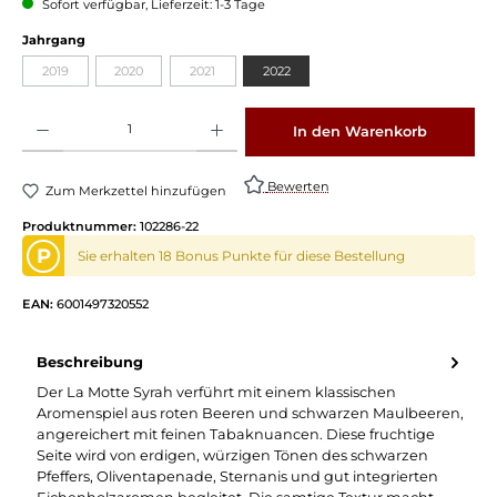
Sofort verfügbar, Lieferzeit: 1-3 Tage
auswählen
Jahrgang
2019
2020
2021
2022
(Diese Option ist zurzeit nicht verfügbar.)
(Diese Option ist zurzeit nicht verfügbar.)
(Diese Option ist zurzeit nicht verfügbar.)
Produkt Anzahl: Gib den gewünschten Wert ein oder benutze die Schaltflächen um die 
In den Warenkorb
Bewerten
Zum Merkzettel hinzufügen
Produktnummer:
102286-22
P
Sie erhalten 18 Bonus Punkte für diese Bestellung
EAN:
6001497320552
Beschreibung
Der La Motte Syrah verführt mit einem klassischen
Aromenspiel aus roten Beeren und schwarzen Maulbeeren,
angereichert mit feinen Tabaknuancen. Diese fruchtige
Seite wird von erdigen, würzigen Tönen des schwarzen
Pfeffers, Oliventapenade, Sternanis und gut integrierten