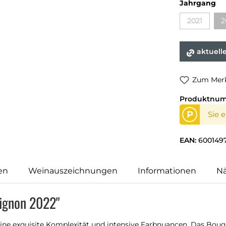
Jahrgang
2021
2
aktuell
Zum Merk
Produktnu
P
Sie 
EAN:
600149
en
Weinauszeichnungen
Informationen
N
vignon 2022"
ine exquisite Komplexität und intensive Farbnuancen. Das Bouq