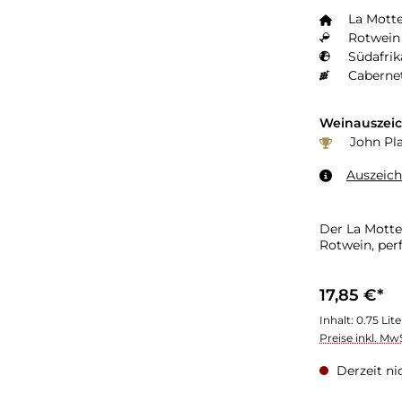
La Mott
Rotwein 
Südafrik
Caberne
Weinauszei
John Pla
Auszeic
Der La Motte
Rotwein, per
17,85 €*
Inhalt:
0.75 Lit
Preise inkl. Mw
Derzeit ni