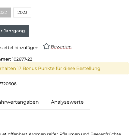
022
2023
er Jahrgang
Bewerten
zettel hinzufügen
mmer:
102677-22
erhalten 17 Bonus Punkte für diese Bestellung
7320606
ährwertangaben
Analysewerte
uet offenbart Aromen reifer Pflaumen und Beerenfrüchte.