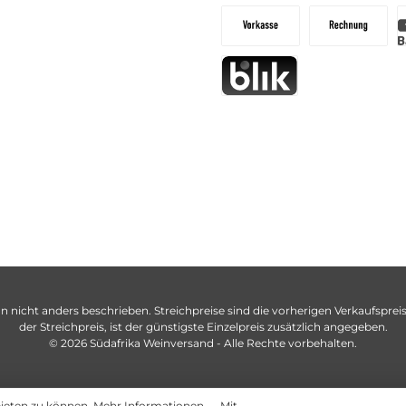
n nicht anders beschrieben. Streichpreise sind die vorherigen Verkaufspreise
der Streichpreis, ist der günstigste Einzelpreis zusätzlich angegeben.
© 2026 Südafrika Weinversand - Alle Rechte vorbehalten.
bieten zu können.
Mehr Informationen ...
. Mit