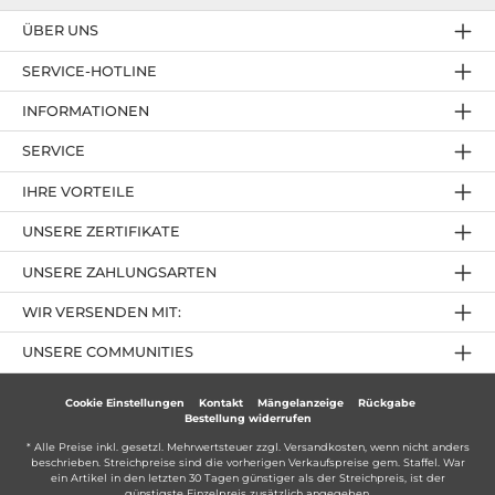
ÜBER UNS
SERVICE-HOTLINE
INFORMATIONEN
SERVICE
IHRE VORTEILE
UNSERE ZERTIFIKATE
UNSERE ZAHLUNGSARTEN
WIR VERSENDEN MIT:
UNSERE COMMUNITIES
Cookie Einstellungen
Kontakt
Mängelanzeige
Rückgabe
Bestellung widerrufen
* Alle Preise inkl. gesetzl. Mehrwertsteuer zzgl.
Versandkosten
, wenn nicht anders
beschrieben. Streichpreise sind die vorherigen Verkaufspreise gem. Staffel. War
ein Artikel in den letzten 30 Tagen günstiger als der Streichpreis, ist der
günstigste Einzelpreis zusätzlich angegeben.