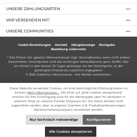
UNSERE ZAHLUNGSARTEN
WIR VERSENDEN MIT:
UNSERE COMMUNITIES
Cookie Einstellungen
Kontakt
Mängelanzeige
Rückgabe
Bestellung widerrufen
* Alle Preise inkl. gesetzl. Mehrwertsteuer zzgl.
Versandkosten
, wenn nicht anders
beschrieben. Streichpreise sind die vorherigen Verkaufspreise gem. Staffel. War
ein Artikel in den letzten 30 Tagen günstiger als der Streichpreis, ist der
günstigste Einzelpreis zusätzlich angegeben.
© 2026 Südafrika Weinversand - Alle Rechte vorbehalten.
Diese Website verwendet Cookies, um eine bestmögliche Erfahrung bieten zu
können.
Mehr Informationen ...
. Mit Klick auf „[Alle Cookies akzeptieren]“
erteilen Sie Ihre Einwilligung auch für die Weitergabe über Ihr Verhalten in
unserem Shop an unseren Partner Shopware AG. Die Daten können nicht
zugeordnet werden, aber zu eigenen Zwecken (z.B. Produktverbesserungen,
Marktverhaltensanalysen) verarbeitet werden.
Nur technisch notwendige
Konfigurieren
Alle Cookies akzeptieren