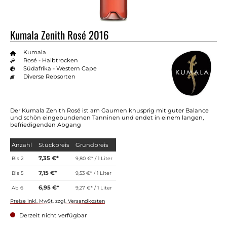
Kumala Zenith Rosé 2016
Kumala
Rosé - Halbtrocken
Südafrika - Western Cape
Diverse Rebsorten
Der Kumala Zenith Rosé ist am Gaumen knusprig mit guter Balance
und schön eingebundenen Tanninen und endet in einem langen,
befriedigenden Abgang
Anzahl
Stückpreis
Grundpreis
7,35 €*
Bis
2
9,80 €* / 1 Liter
7,15 €*
Bis
5
9,53 €* / 1 Liter
6,95 €*
Ab
6
9,27 €* / 1 Liter
Preise inkl. MwSt. zzgl. Versandkosten
Derzeit nicht verfügbar