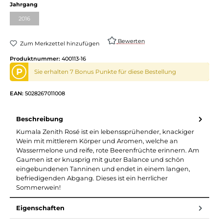
auswählen
Jahrgang
2016
(Diese Option ist zurzeit nicht verfügbar.)
Bewerten
Zum Merkzettel hinzufügen
Produktnummer:
400113-16
P
Sie erhalten 7 Bonus Punkte für diese Bestellung
EAN:
5028267011008
Beschreibung
Kumala Zenith Rosé ist ein lebenssprühender, knackiger
Wein mit mittlerem Körper und Aromen, welche an
Wassermelone und reife, rote Beerenfrüchte erinnern. Am
Gaumen ist er knusprig mit guter Balance und schön
eingebundenen Tanninen und endet in einem langen,
befriedigenden Abgang. Dieses ist ein herrlicher
Sommerwein!
Eigenschaften