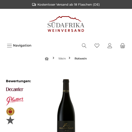
Kostenloser Versand ab 18 Flaschen (DE)
inhalt springen
Navigation
Wein
Rotwein
Bewertungen: