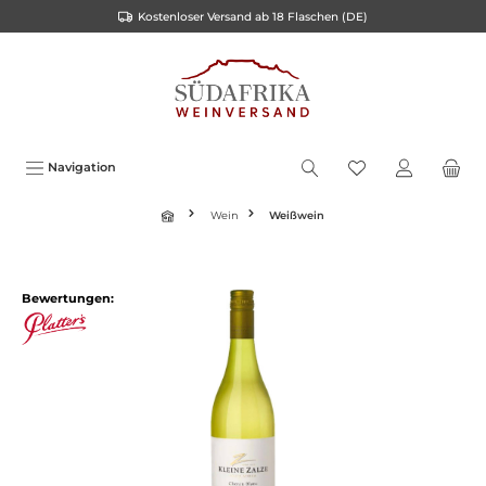
Kostenloser Versand ab 18 Flaschen (DE)
inhalt springen
Navigation
Wein
Weißwein
Bewertungen: