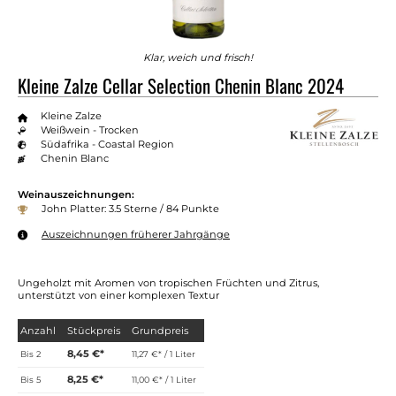
Klar, weich und frisch!
Kleine Zalze Cellar Selection Chenin Blanc 2024
Kleine Zalze
Weißwein - Trocken
Südafrika - Coastal Region
Chenin Blanc
Weinauszeichnungen:
John Platter: 3.5 Sterne / 84 Punkte
Auszeichnungen früherer Jahrgänge
Ungeholzt mit Aromen von tropischen Früchten und Zitrus,
unterstützt von einer komplexen Textur
Anzahl
Stückpreis
Grundpreis
8,45 €*
Bis
2
11,27 €* / 1 Liter
8,25 €*
Bis
5
11,00 €* / 1 Liter