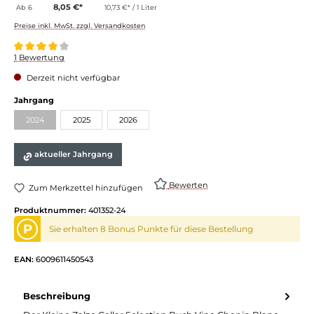
8,05 €*
Ab
6
10,73 €* / 1 Liter
Preise inkl. MwSt. zzgl. Versandkosten
Durchschnittliche Bewertung von 4 von 5 Sternen
1 Bewertung
Derzeit nicht verfügbar
Jahrgang
2024
2025
2026
aktueller Jahrgang
Bewerten
Zum Merkzettel hinzufügen
Produktnummer:
401352-24
P
Sie erhalten 8 Bonus Punkte für diese Bestellung
EAN:
6009611450543
Beschreibung