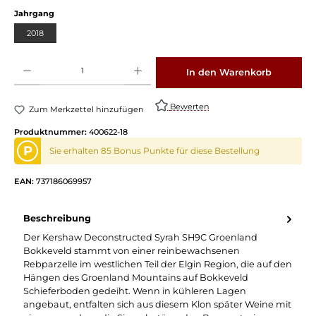
auswählen
Jahrgang
2018
Produkt Anzahl: Gib den gewünschten Wert ein oder benutze die Schaltflächen um die 
In den Warenkorb
Bewerten
Zum Merkzettel hinzufügen
Produktnummer:
400622-18
P
Sie erhalten 85 Bonus Punkte für diese Bestellung
EAN:
737186069957
Beschreibung
Der Kershaw Deconstructed Syrah SH9C Groenland
Bokkeveld stammt von einer reinbewachsenen
Rebparzelle im westlichen Teil der Elgin Region, die auf den
Hängen des Groenland Mountains auf Bokkeveld
Schieferboden gedeiht. Wenn in kühleren Lagen
angebaut, entfalten sich aus diesem Klon später Weine mit