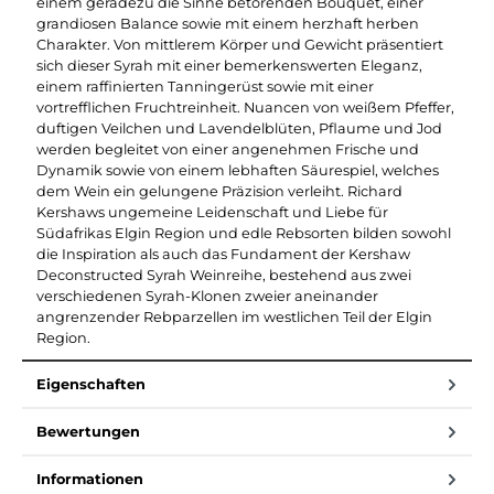
einem geradezu die Sinne betörenden Bouquet, einer
grandiosen Balance sowie mit einem herzhaft herben
Charakter. Von mittlerem Körper und Gewicht präsentiert
sich dieser Syrah mit einer bemerkenswerten Eleganz,
einem raffinierten Tanningerüst sowie mit einer
vortrefflichen Fruchtreinheit. Nuancen von weißem Pfeffer,
duftigen Veilchen und Lavendelblüten, Pflaume und Jod
werden begleitet von einer angenehmen Frische und
Dynamik sowie von einem lebhaften Säurespiel, welches
dem Wein ein gelungene Präzision verleiht. Richard
Kershaws ungemeine Leidenschaft und Liebe für
Südafrikas Elgin Region und edle Rebsorten bilden sowohl
die Inspiration als auch das Fundament der Kershaw
Deconstructed Syrah Weinreihe, bestehend aus zwei
verschiedenen Syrah-Klonen zweier aneinander
angrenzender Rebparzellen im westlichen Teil der Elgin
Region.
Eigenschaften
Bewertungen
Informationen