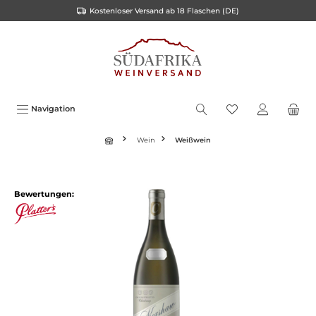
Kostenloser Versand ab 18 Flaschen (DE)
inhalt springen
Navigation
Wein
Weißwein
Bewertungen: