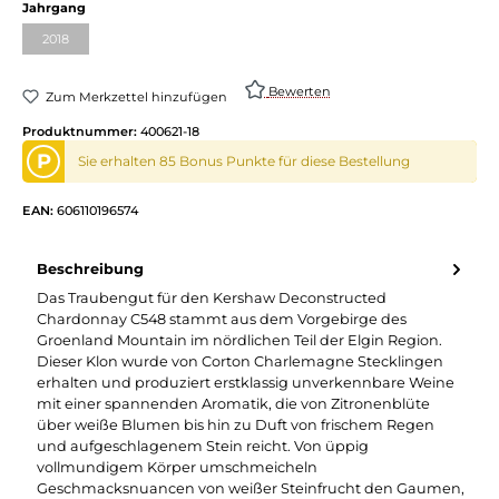
Jahrgang
2018
Bewerten
Zum Merkzettel hinzufügen
Produktnummer:
400621-18
P
Sie erhalten 85 Bonus Punkte für diese Bestellung
EAN:
606110196574
Beschreibung
Das Traubengut für den Kershaw Deconstructed
Chardonnay C548 stammt aus dem Vorgebirge des
Groenland Mountain im nördlichen Teil der Elgin Region.
Dieser Klon wurde von Corton Charlemagne Stecklingen
erhalten und produziert erstklassig unverkennbare Weine
mit einer spannenden Aromatik, die von Zitronenblüte
über weiße Blumen bis hin zu Duft von frischem Regen
und aufgeschlagenem Stein reicht. Von üppig
vollmundigem Körper umschmeicheln
Geschmacksnuancen von weißer Steinfrucht den Gaumen,