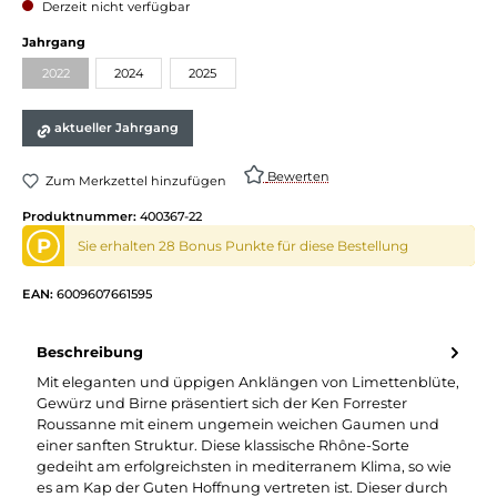
Derzeit nicht verfügbar
auswählen
Jahrgang
2022
2024
2025
(Diese Option ist zurzeit nicht verfügbar.)
aktueller Jahrgang
Bewerten
Zum Merkzettel hinzufügen
Produktnummer:
400367-22
P
Sie erhalten 28 Bonus Punkte für diese Bestellung
EAN:
6009607661595
Beschreibung
Mit eleganten und üppigen Anklängen von Limettenblüte,
Gewürz und Birne präsentiert sich der Ken Forrester
Roussanne mit einem ungemein weichen Gaumen und
einer sanften Struktur. Diese klassische Rhône-Sorte
gedeiht am erfolgreichsten in mediterranem Klima, so wie
es am Kap der Guten Hoffnung vertreten ist. Dieser durch