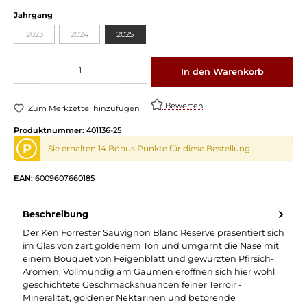
Jahrgang
2023
2024
2025
Produkt Anzahl: Gib den gewünschten Wert ein oder benutze die Schaltflächen um die 
In den Warenkorb
Bewerten
Zum Merkzettel hinzufügen
Produktnummer:
401136-25
P
Sie erhalten 14 Bonus Punkte für diese Bestellung
EAN:
6009607660185
Beschreibung
Der Ken Forrester Sauvignon Blanc Reserve präsentiert sich
im Glas von zart goldenem Ton und umgarnt die Nase mit
einem Bouquet von Feigenblatt und gewürzten Pfirsich-
Aromen. Vollmundig am Gaumen eröffnen sich hier wohl
geschichtete Geschmacksnuancen feiner Terroir -
Mineralität, goldener Nektarinen und betörende