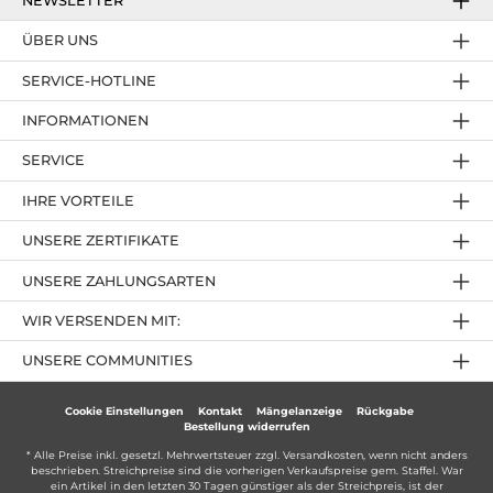
NEWSLETTER
ÜBER UNS
SERVICE-HOTLINE
INFORMATIONEN
SERVICE
IHRE VORTEILE
UNSERE ZERTIFIKATE
UNSERE ZAHLUNGSARTEN
WIR VERSENDEN MIT:
UNSERE COMMUNITIES
Cookie Einstellungen
Kontakt
Mängelanzeige
Rückgabe
Bestellung widerrufen
* Alle Preise inkl. gesetzl. Mehrwertsteuer zzgl.
Versandkosten
, wenn nicht anders
beschrieben. Streichpreise sind die vorherigen Verkaufspreise gem. Staffel. War
ein Artikel in den letzten 30 Tagen günstiger als der Streichpreis, ist der