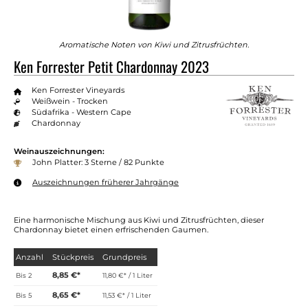
Aromatische Noten von Kiwi und Zitrusfrüchten.
Ken Forrester Petit Chardonnay 2023
Ken Forrester Vineyards
Weißwein - Trocken
Südafrika - Western Cape
Chardonnay
Weinauszeichnungen:
John Platter: 3 Sterne / 82 Punkte
Auszeichnungen früherer Jahrgänge
Eine harmonische Mischung aus Kiwi und Zitrusfrüchten, dieser
Chardonnay bietet einen erfrischenden Gaumen.
Anzahl
Stückpreis
Grundpreis
8,85 €*
Bis
2
11,80 €* / 1 Liter
8,65 €*
Bis
5
11,53 €* / 1 Liter