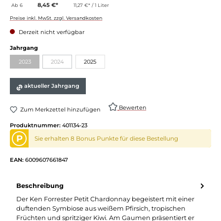
8,45 €*
Ab
6
11,27 €* / 1 Liter
Preise inkl. MwSt. zzgl. Versandkosten
Derzeit nicht verfügbar
auswählen
Jahrgang
2023
2024
2025
(Diese Option ist zurzeit nicht verfügbar.)
(Diese Option ist zurzeit nicht verfügbar.)
aktueller Jahrgang
Bewerten
Zum Merkzettel hinzufügen
Produktnummer:
401134-23
P
Sie erhalten 8 Bonus Punkte für diese Bestellung
EAN:
6009607661847
Beschreibung
Der Ken Forrester Petit Chardonnay begeistert mit einer
duftenden Symbiose aus weißem Pfirsich, tropischen
Früchten und spritziger Kiwi. Am Gaumen präsentiert er