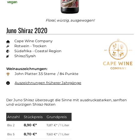
Floral, würzig, ausgewogen!
Juno Shiraz 2020
Cape Wine Company
Rotwein - Trocken
Südafrika - Coastal Region
Shiraz/Syrah
Weinauszeichnungen:
John Platter: 3.5 Sterne / 84 Punkte
Auszeichnungen früherer Jahrgänge
Der Juno Shiraz überzeugt die Sinne mit ausdrucksstarken, sanften
und würzigen Shiraz-Noten
Anzahl
Stückpreis
Grundpreis
8,90 €*
Bis
2
11,87 €* / 1 Liter
8,70 €*
Bis
5
11,60 €* / 1 Liter