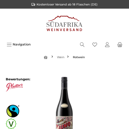
Kostenloser Versand ab 18 Flaschen (DE)
inhalt springen
Navigation
Wein
Rotwein
Bewertungen: