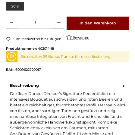
2018
Produkt Anzahl: Gib den gewünschten Wert ein oder benutze die Schaltflächen um die 
In den Warenkorb
Bewerten
Zum Merkzettel hinzufügen
Produktnummer:
402014-18
P
Sie erhalten 29 Bonus Punkte für diese Bestellung
EAN:
6009622720017
Beschreibung
Der Jean Daneel Director's Signature Red entfaltet ein
intensives Bouquet aus schwarzen und roten Beeren und
bietet ein reichhaltiges, fruchtbetontes Profil. Der Wein wird
von festen, aber samtigen Tanninen gestützt und zeigt
eine nahtlose Integration von Frucht und Eiche, die für die
außergewöhnliche Handwerkskunst spricht. Komplexe
Schichten entwickeln sich am Gaumen, mit zarten
Anklängen von Gewürzen, Pfeffer, frischer Minze und