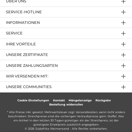
ÜBER UNS
SERVICE-HOTLINE
INFORMATIONEN
SERVICE
IHRE VORTEILE
UNSERE ZERTIFIKATE
UNSERE ZAHLUNGSARTEN
WIR VERSENDEN MIT:
UNSERE COMMUNITIES
Cookie Einstellungen
Kontakt
Mängelanzeige
Rückgabe
Bestellung widerrufen
* Alle Preise inkl. gesetzl. Mehrwertsteuer zzgl.
Versandkosten
, wenn nicht anders
beschrieben. Streichpreise sind die vorherigen Verkaufspreise gem. Staffel. War
ein Artikel in den letzten 30 Tagen günstiger als der Streichpreis, ist der
günstigste Einzelpreis zusätzlich angegeben.
© 2026 Südafrika Weinversand - Alle Rechte vorbehalten.