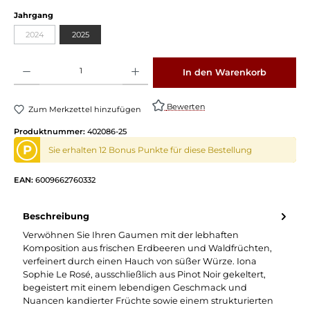
Jahrgang
2024
2025
Produkt Anzahl: Gib den gewünschten Wert ein oder benutze die Schaltflächen um die 
In den Warenkorb
Bewerten
Zum Merkzettel hinzufügen
Produktnummer:
402086-25
P
Sie erhalten 12 Bonus Punkte für diese Bestellung
EAN:
6009662760332
Beschreibung
Verwöhnen Sie Ihren Gaumen mit der lebhaften
Komposition aus frischen Erdbeeren und Waldfrüchten,
verfeinert durch einen Hauch von süßer Würze. Iona
Sophie Le Rosé, ausschließlich aus Pinot Noir gekeltert,
begeistert mit einem lebendigen Geschmack und
Nuancen kandierter Früchte sowie einem strukturierten