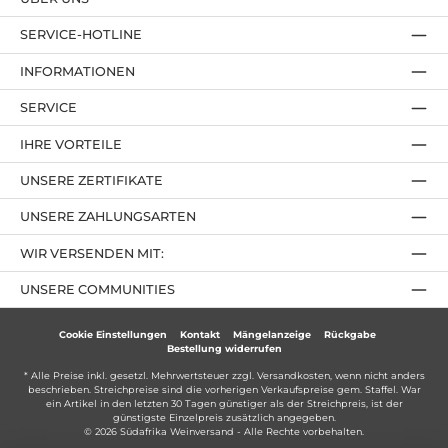
SERVICE-HOTLINE
INFORMATIONEN
SERVICE
IHRE VORTEILE
UNSERE ZERTIFIKATE
UNSERE ZAHLUNGSARTEN
WIR VERSENDEN MIT:
UNSERE COMMUNITIES
Cookie Einstellungen
Kontakt
Mängelanzeige
Rückgabe
Bestellung widerrufen
* Alle Preise inkl. gesetzl. Mehrwertsteuer zzgl.
Versandkosten
, wenn nicht anders
beschrieben. Streichpreise sind die vorherigen Verkaufspreise gem. Staffel. War
ein Artikel in den letzten 30 Tagen günstiger als der Streichpreis, ist der
günstigste Einzelpreis zusätzlich angegeben.
© 2026 Südafrika Weinversand - Alle Rechte vorbehalten.