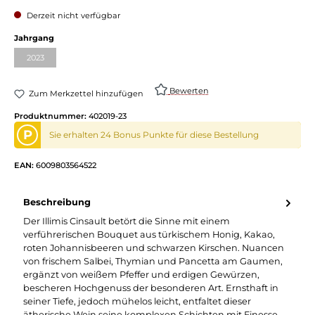
Derzeit nicht verfügbar
auswählen
Jahrgang
2023
(Diese Option ist zurzeit nicht verfügbar.)
Bewerten
Zum Merkzettel hinzufügen
Produktnummer:
402019-23
P
Sie erhalten 24 Bonus Punkte für diese Bestellung
EAN:
6009803564522
Beschreibung
Der Illimis Cinsault betört die Sinne mit einem
verführerischen Bouquet aus türkischem Honig, Kakao,
roten Johannisbeeren und schwarzen Kirschen. Nuancen
von frischem Salbei, Thymian und Pancetta am Gaumen,
ergänzt von weißem Pfeffer und erdigen Gewürzen,
bescheren Hochgenuss der besonderen Art. Ernsthaft in
seiner Tiefe, jedoch mühelos leicht, entfaltet dieser
ätherische Wein seine komplexen Schichten mit Finesse