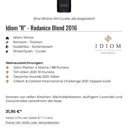
Eine Rhône-Stil Cuvée, die begeistert!
Idiom "R" - Rodanico Blend 2016
Idiom Wines
Rotwein - Trocken
Südafrika - Stellenbosch
Shiraz/Syrah - Cuvée
Weinauszeichnungen:
John Platter: 4 Sterne / 88 Punkte
Tim Atkin 2021: 91 Punkte
Decanter Awards 2021: Silber
Gilbert & Gaillard International Challenge 2021: Doppel-Gold
Aromen von reifen Kirschen, Wacholderbeeren, duftigem Lavendel und
Gewürznelke verwöhnen die Nase
31,95 €*
Inhalt:
0.75 Liter
(42,60 €* / 1 Liter)
Preise inkl. MwSt. zzgl. Versandkosten