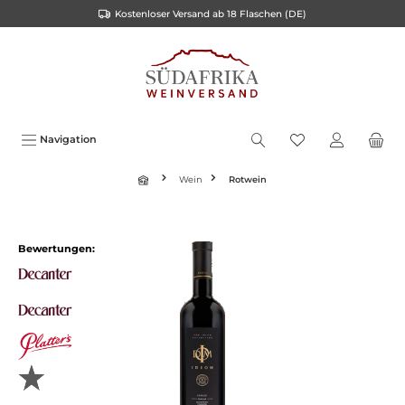
Kostenloser Versand ab 18 Flaschen (DE)
inhalt springen
Navigation
Wein
Rotwein
Bewertungen: