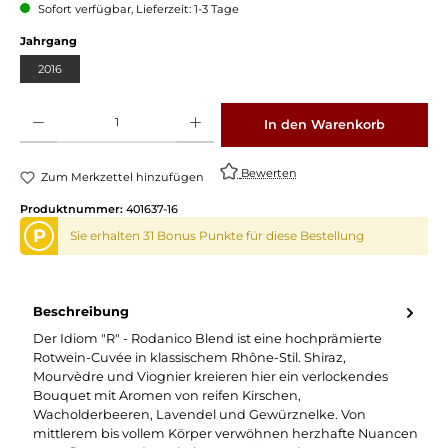
Sofort verfügbar, Lieferzeit: 1-3 Tage
Jahrgang
2016
Produkt Anzahl: Gib den gewünschten Wert ein oder benutze die Schaltflächen um die 
In den Warenkorb
Bewerten
Zum Merkzettel hinzufügen
Produktnummer:
401637-16
P
Sie erhalten 31 Bonus Punkte für diese Bestellung
Beschreibung
Der Idiom "R" - Rodanico Blend ist eine hochprämierte
Rotwein-Cuvée in klassischem Rhône-Stil. Shiraz,
Mourvèdre und Viognier kreieren hier ein verlockendes
Bouquet mit Aromen von reifen Kirschen,
Wacholderbeeren, Lavendel und Gewürznelke. Von
mittlerem bis vollem Körper verwöhnen herzhafte Nuancen