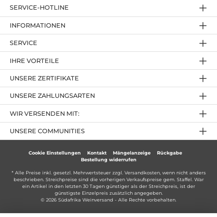
SERVICE-HOTLINE
INFORMATIONEN
SERVICE
IHRE VORTEILE
UNSERE ZERTIFIKATE
UNSERE ZAHLUNGSARTEN
WIR VERSENDEN MIT:
UNSERE COMMUNITIES
Cookie Einstellungen
Kontakt
Mängelanzeige
Rückgabe
Bestellung widerrufen
* Alle Preise inkl. gesetzl. Mehrwertsteuer zzgl.
Versandkosten
, wenn nicht anders
beschrieben. Streichpreise sind die vorherigen Verkaufspreise gem. Staffel. War
ein Artikel in den letzten 30 Tagen günstiger als der Streichpreis, ist der
günstigste Einzelpreis zusätzlich angegeben.
© 2026 Südafrika Weinversand - Alle Rechte vorbehalten.