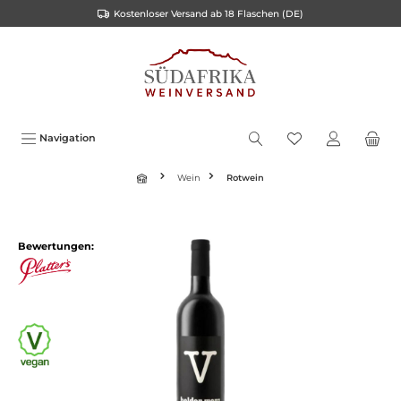
Kostenloser Versand ab 18 Flaschen (DE)
inhalt springen
Navigation
Wein
Rotwein
Bewertungen: