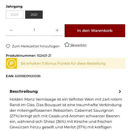
Jahrgang
2020
2021
Produkt Anzahl: Gib den gewünschten Wert ein oder benutze die Schaltflächen um die 
In den Warenkorb
Bewerten
Zum Merkzettel hinzufügen
Produktnummer:
102401-21
P
Sie erhalten 11 Bonus Punkte für diese Bestellung
EAN:
6009829920036
Beschreibung
Holden Manz Vernissage ist ein tiefroter Wein mit zart rotem
Rand im Glas. Das Bouquet ist eine traumhafte Verbindung
der miteingeflossenen Rebsorten. Cabernet Sauvignon
(27%) bringt sich mit Cassis und Aromen schwarzer Beeren
ein, während sich Shiraz (36%) mit Kirsche und frischen
Gewürzen hinzu gesellt und Merlot (37%) mit kräftigen