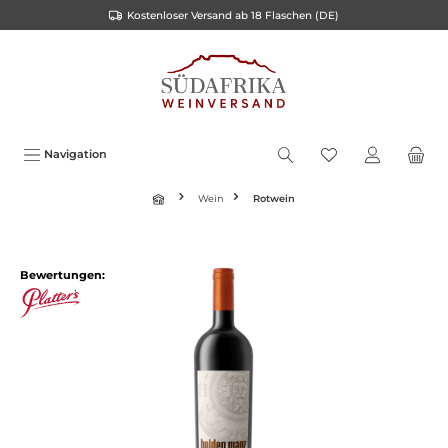
Kostenloser Versand ab 18 Flaschen (DE)
inhalt springen
Navigation
Wein
Rotwein
Bewertungen: