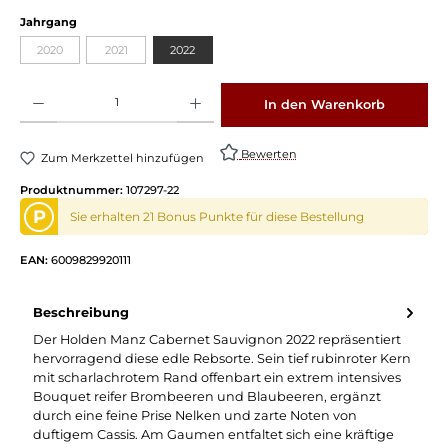
Jahrgang
2020
2021
2022
Produkt Anzahl: Gib den gewünschten Wert ein oder benutze die Schaltflächen um die 
In den Warenkorb
Bewerten
Zum Merkzettel hinzufügen
Produktnummer:
107297-22
P
Sie erhalten 21 Bonus Punkte für diese Bestellung
EAN:
6009829920111
Beschreibung
Der Holden Manz Cabernet Sauvignon 2022 repräsentiert
hervorragend diese edle Rebsorte. Sein tief rubinroter Kern
mit scharlachrotem Rand offenbart ein extrem intensives
Bouquet reifer Brombeeren und Blaubeeren, ergänzt
durch eine feine Prise Nelken und zarte Noten von
duftigem Cassis. Am Gaumen entfaltet sich eine kräftige