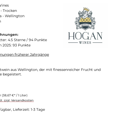
Wines
- Trocken
a - Wellington
n
chnungen:
ter: 4.5 Sterne / 94 Punkte
n 2025: 93 Punkte
hnungen früherer Jahrgänge
twein aus Wellington, der mit finessenreicher Frucht und
e begeistert.
er
(38,67 €* / 1 Liter)
St. zzgl. Versandkosten
ügbar, Lieferzeit: 1-3 Tage