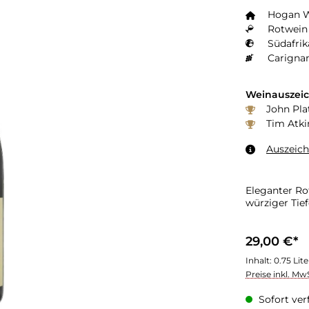
Hogan 
Rotwein 
Südafrik
Carigna
Weinauszei
John Plat
Tim Atki
Auszeic
Eleganter Ro
würziger Tief
29,00 €*
Inhalt:
0.75 Lit
Preise inkl. Mw
Sofort verf