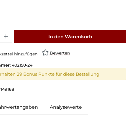
: Gib den gewünschten Wert ein oder benutze die Schaltflächen um die Anz
In den Warenkorb
Bewerten
zettel hinzufügen
mmer:
402150-24
erhalten 29 Bonus Punkte für diese Bestellung
7149168
ährwertangaben
Analysewerte