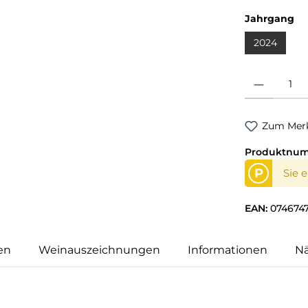
Jahrgang
2024
Produkt Anzahl
Zum Merk
Produktnu
P
Sie 
EAN:
074674
en
Weinauszeichnungen
Informationen
N