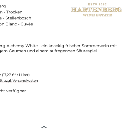
erg
n - Trocken
a - Stellenbosch
on Blanc - Cuvée
rg Alchemy White - ein knackig frischer Sommerwein mit
gem Gaumen und einem aufregenden Säurespiel
er
(17,27 €* / 1 Liter)
St. zzgl. Versandkosten
cht verfügbar
swählen
on ist zurzeit nicht verfügbar.)