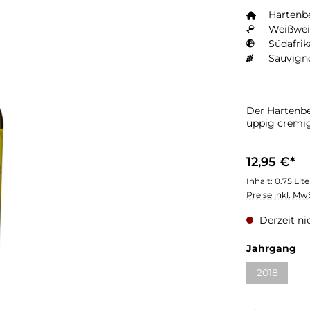
Hartenb
Weißwei
Südafrik
Sauvign
Der Hartenbe
üppig cremi
12,95 €*
Inhalt:
0.75 Lit
Preise inkl. Mw
Derzeit ni
au
Jahrgang
2018
(Diese Opti