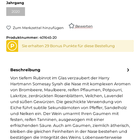
auswählen
Jahrgang
2020
(Diese Option ist zurzeit nicht verfügbar.)
Bewerten
Zum Merkzettel hinzufügen
Produktnummer:
401645-20
P
Sie erhalten 29 Bonus Punkte für diese Bestellung
Beschreibung
Von tiefem Rubinrot im Glas verzaubert der Harry
Hartmann Somesay Syrah die Nase mit komplexen Aromen
von Brombeere, Maulbeere, reifen Pflaumen, Potpourri,
Lakritze, zerdrückten Rosenblättern, Veilchen, Lavendel
und süßen Gewürzen. Die geschickte Verwendung von
Eiche führt subtile Sekundärnoten von Pfeffer, Sandelholz
und Nelken ein. Der Wein umarmt Ihren Gaumen mit
festen, reifen Tanninen, ausgewogen mit einer
erfrischenden Säure. Auch am Gaumen, ziemlich ätherisch,
bleiben die gleichen Feinheiten in der Nase bestehen und
bestätigen die Integrität des Weins. Lobenswerterweise