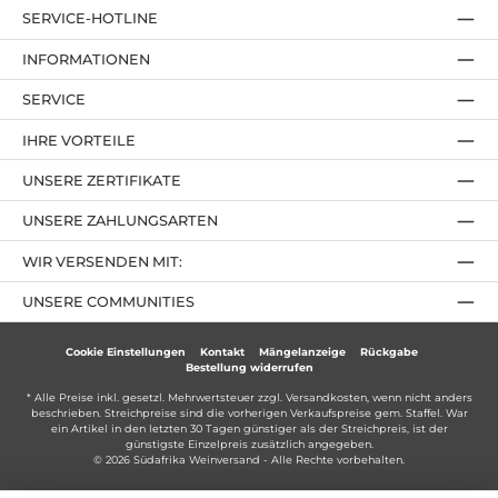
SERVICE-HOTLINE
INFORMATIONEN
SERVICE
IHRE VORTEILE
UNSERE ZERTIFIKATE
UNSERE ZAHLUNGSARTEN
WIR VERSENDEN MIT:
UNSERE COMMUNITIES
Cookie Einstellungen
Kontakt
Mängelanzeige
Rückgabe
Bestellung widerrufen
* Alle Preise inkl. gesetzl. Mehrwertsteuer zzgl.
Versandkosten
, wenn nicht anders
beschrieben. Streichpreise sind die vorherigen Verkaufspreise gem. Staffel. War
ein Artikel in den letzten 30 Tagen günstiger als der Streichpreis, ist der
günstigste Einzelpreis zusätzlich angegeben.
© 2026 Südafrika Weinversand - Alle Rechte vorbehalten.