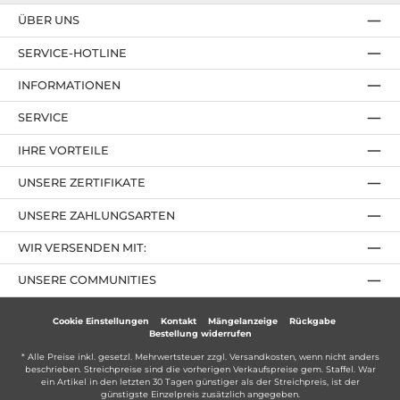
ÜBER UNS
SERVICE-HOTLINE
INFORMATIONEN
SERVICE
IHRE VORTEILE
UNSERE ZERTIFIKATE
UNSERE ZAHLUNGSARTEN
WIR VERSENDEN MIT:
UNSERE COMMUNITIES
Cookie Einstellungen
Kontakt
Mängelanzeige
Rückgabe
Bestellung widerrufen
* Alle Preise inkl. gesetzl. Mehrwertsteuer zzgl.
Versandkosten
, wenn nicht anders
beschrieben. Streichpreise sind die vorherigen Verkaufspreise gem. Staffel. War
ein Artikel in den letzten 30 Tagen günstiger als der Streichpreis, ist der
günstigste Einzelpreis zusätzlich angegeben.