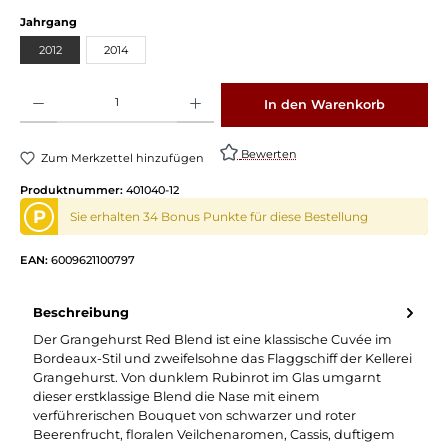
auswählen
Jahrgang
2012
2014
Produkt Anzahl: Gib den gewünschten Wert ein oder benutze die Schaltflächen um die 
In den Warenkorb
Bewerten
Zum Merkzettel hinzufügen
Produktnummer:
401040-12
P
Sie erhalten 34 Bonus Punkte für diese Bestellung
EAN:
6009621100797
Beschreibung
Der Grangehurst Red Blend ist eine klassische Cuvée im
Bordeaux-Stil und zweifelsohne das Flaggschiff der Kellerei
Grangehurst. Von dunklem Rubinrot im Glas umgarnt
dieser erstklassige Blend die Nase mit einem
verführerischen Bouquet von schwarzer und roter
Beerenfrucht, floralen Veilchenaromen, Cassis, duftigem