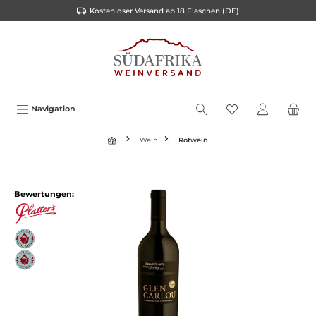
Kostenloser Versand ab 18 Flaschen (DE)
inhalt springen
Navigation
Wein
Rotwein
Bewertungen: