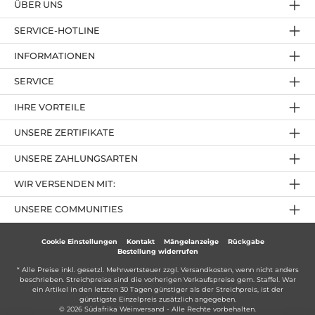
ÜBER UNS
SERVICE-HOTLINE
INFORMATIONEN
SERVICE
IHRE VORTEILE
UNSERE ZERTIFIKATE
UNSERE ZAHLUNGSARTEN
WIR VERSENDEN MIT:
UNSERE COMMUNITIES
Cookie Einstellungen
Kontakt
Mängelanzeige
Rückgabe
Bestellung widerrufen
* Alle Preise inkl. gesetzl. Mehrwertsteuer zzgl.
Versandkosten
, wenn nicht anders
beschrieben. Streichpreise sind die vorherigen Verkaufspreise gem. Staffel. War
ein Artikel in den letzten 30 Tagen günstiger als der Streichpreis, ist der
günstigste Einzelpreis zusätzlich angegeben.
© 2026 Südafrika Weinversand - Alle Rechte vorbehalten.