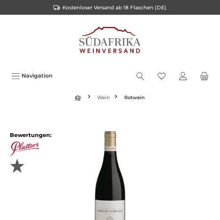
Kostenloser Versand ab 18 Flaschen (DE)
inhalt springen
Navigation
Wein
Rotwein
Bewertungen: