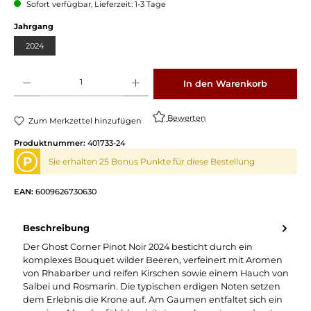
Sofort verfügbar, Lieferzeit: 1-3 Tage
Jahrgang
2024
Produkt Anzahl: Gib den gewünschten Wert ein oder benutze die Schaltflächen um die 
In den Warenkorb
Bewerten
Zum Merkzettel hinzufügen
Produktnummer:
401733-24
P
Sie erhalten 25 Bonus Punkte für diese Bestellung
EAN:
6009626730630
Beschreibung
Der Ghost Corner Pinot Noir 2024 besticht durch ein
komplexes Bouquet wilder Beeren, verfeinert mit Aromen
von Rhabarber und reifen Kirschen sowie einem Hauch von
Salbei und Rosmarin. Die typischen erdigen Noten setzen
dem Erlebnis die Krone auf. Am Gaumen entfaltet sich ein