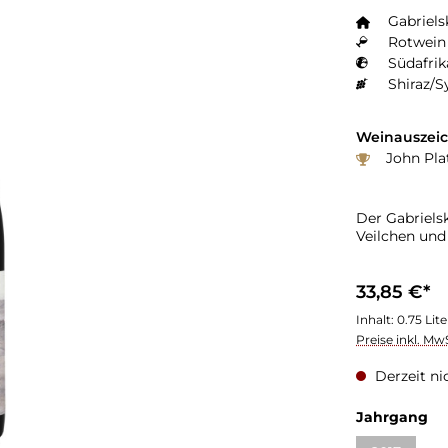
Gabriels
Rotwein 
Südafrik
Shiraz/S
Weinauszei
John Plat
Der Gabriels
Veilchen und
33,85 €*
Inhalt:
0.75 Lit
Preise inkl. Mw
Derzeit ni
au
Jahrgang