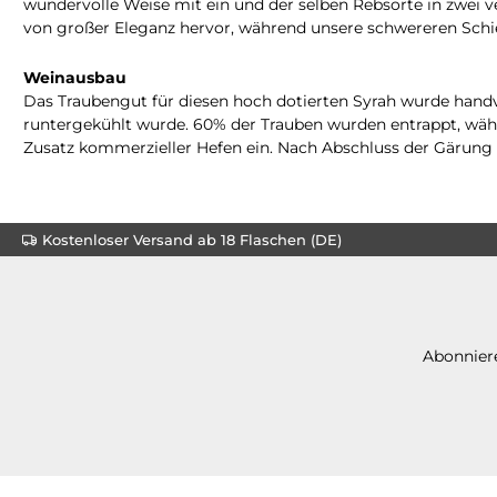
wundervolle Weise mit ein und der selben Rebsorte in zwei
von großer Eleganz hervor, während unsere schwereren Schief
Weinausbau
Das Traubengut für diesen hoch dotierten Syrah wurde handv
runtergekühlt wurde. 60% der Trauben wurden entrappt, währ
Zusatz kommerzieller Hefen ein. Nach Abschluss der Gärung 
Kostenloser Versand ab 18 Flaschen (DE)
Abonniere