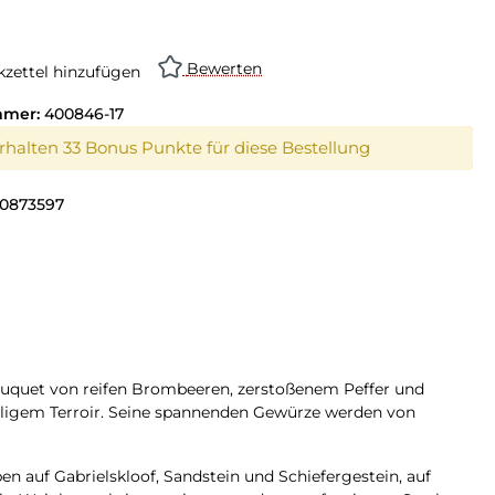
on ist zurzeit nicht verfügbar.)
Bewerten
zettel hinzufügen
mmer:
400846-17
erhalten 33 Bonus Punkte für diese Bestellung
0873597
uquet von reifen Brombeeren, zerstoßenem Peffer und
ölligem Terroir. Seine spannenden Gewürze werden von
n auf Gabrielskloof, Sandstein und Schiefergestein, auf