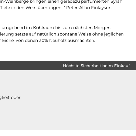
ein-Weinberge bringen einen geradezu parfumierten Syrah
efe in den Wein übertragen. “ Peter-Allan Finlayson
wo es umgehend im Kühlraum bis zum nächsten Morgen
erung setzte auf natürlich spontane Weise ohne jeglichen
her Eiche, von denen 30% Neuholz ausmachten.
Höchste Sicherheit beim Einkauf
gkeit oder