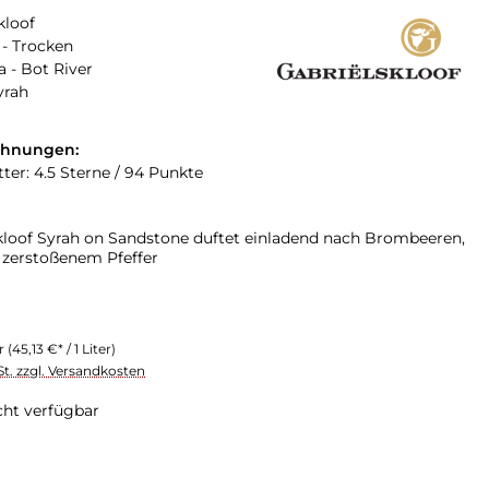
kloof
- Trocken
a - Bot River
yrah
chnungen:
ter: 4.5 Sterne / 94 Punkte
kloof Syrah on Sandstone duftet einladend nach Brombeeren,
 zerstoßenem Pfeffer
er
(45,13 €* / 1 Liter)
St. zzgl. Versandkosten
cht verfügbar
swählen