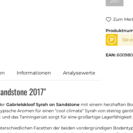
2017
(Diese Opti
Zum Merk
Produktnu
P
Sie 
EAN:
600980
en
Informationen
Analysewerte
Sandstone 2017"
 der
Gabrielskloof Syrah on Sandstone
mit einem herzhaften Bo
typische Aromen für einen “cool climate” Syrah von steinig ger
 und das Tanningerüst sorgt für eine großartige Lagerfähigkeit.
unterschiedlichen Facetten der beiden vordergründigen Bodentype