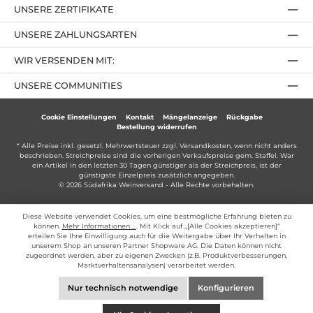
UNSERE ZERTIFIKATE
UNSERE ZAHLUNGSARTEN
WIR VERSENDEN MIT:
UNSERE COMMUNITIES
Cookie Einstellungen
Kontakt
Mängelanzeige
Rückgabe
Bestellung widerrufen
* Alle Preise inkl. gesetzl. Mehrwertsteuer zzgl.
Versandkosten
, wenn nicht anders
beschrieben. Streichpreise sind die vorherigen Verkaufspreise gem. Staffel. War
ein Artikel in den letzten 30 Tagen günstiger als der Streichpreis, ist der
günstigste Einzelpreis zusätzlich angegeben.
© 2026 Südafrika Weinversand - Alle Rechte vorbehalten.
Diese Website verwendet Cookies, um eine bestmögliche Erfahrung bieten zu
können.
Mehr Informationen ...
. Mit Klick auf „[Alle Cookies akzeptieren]“
erteilen Sie Ihre Einwilligung auch für die Weitergabe über Ihr Verhalten in
unserem Shop an unseren Partner Shopware AG. Die Daten können nicht
zugeordnet werden, aber zu eigenen Zwecken (z.B. Produktverbesserungen,
Marktverhaltensanalysen) verarbeitet werden.
Nur technisch notwendige
Konfigurieren