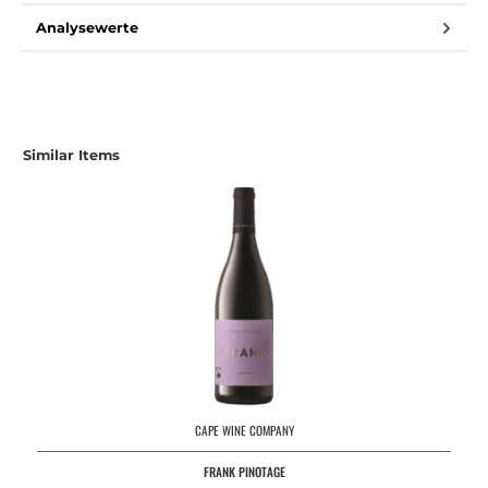
Analysewerte
Produktgalerie überspringen
Similar Items
CAPE WINE COMPANY
FRANK PINOTAGE