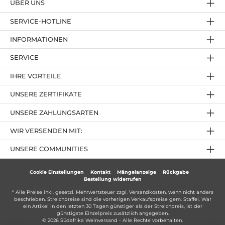
ÜBER UNS
SERVICE-HOTLINE
INFORMATIONEN
SERVICE
IHRE VORTEILE
UNSERE ZERTIFIKATE
UNSERE ZAHLUNGSARTEN
WIR VERSENDEN MIT:
UNSERE COMMUNITIES
Cookie Einstellungen
Kontakt
Mängelanzeige
Rückgabe
Bestellung widerrufen
* Alle Preise inkl. gesetzl. Mehrwertsteuer zzgl.
Versandkosten
, wenn nicht anders
beschrieben. Streichpreise sind die vorherigen Verkaufspreise gem. Staffel. War
ein Artikel in den letzten 30 Tagen günstiger als der Streichpreis, ist der
günstigste Einzelpreis zusätzlich angegeben.
© 2026 Südafrika Weinversand - Alle Rechte vorbehalten.