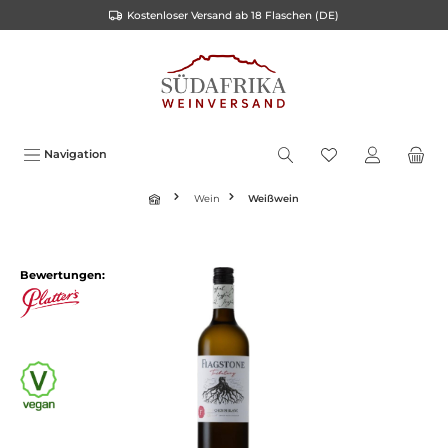
Kostenloser Versand ab 18 Flaschen (DE)
inhalt springen
Navigation
Wein
Weißwein
Bewertungen: