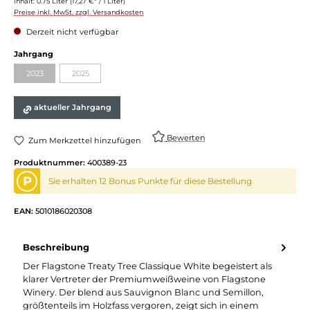
Inhalt:
0.75 Liter
(17,27 €* / 1 Liter)
Preise inkl. MwSt. zzgl. Versandkosten
Derzeit nicht verfügbar
Jahrgang
2023
2025
aktueller Jahrgang
Bewerten
Zum Merkzettel hinzufügen
Produktnummer:
400389-23
P
Sie erhalten 12 Bonus Punkte für diese Bestellung
EAN:
5010186020308
Beschreibung
Der Flagstone Treaty Tree Classique White begeistert als
klarer Vertreter der Premiumweißweine von Flagstone
Winery. Der blend aus Sauvignon Blanc und Semillon,
größtenteils im Holzfass vergoren, zeigt sich in einem