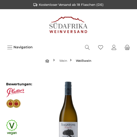
Kostenloser Versand ab 18 Flaschen (DE)
inhalt springen
Navigation
Wein
Weißwein
Bewertungen: