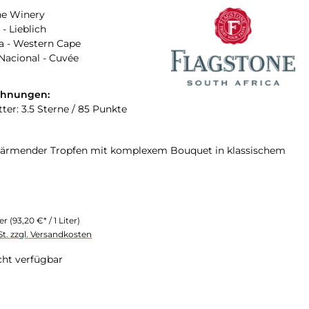
ne Winery
 - Lieblich
a - Western Cape
Nacional - Cuvée
chnungen:
ter: 3.5 Sterne / 85 Punkte
 wärmender Tropfen mit komplexem Bouquet in klassischem
ter
(93,20 €* / 1 Liter)
St. zzgl. Versandkosten
cht verfügbar