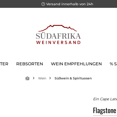
Versand innerhalb von 24h
TER
REBSORTEN
WEIN EMPFEHLUNGEN
% 
Wein
Süßwein & Spirituosen
Ein Cape Lat
Flagston