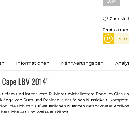
2014
Zum Merk
Produktnu
P
Sie 
en
Informationen
Nährwertangaben
Analy
d Cape LBV 2014"
n tiefem und intensivem Rubinrot mithellrotem Rand im Glas un
änge von Rum und Rosinen, einer feinen Nussigkeit, Kompott, Le
tion, die sich mit süß-säuerlichen Nuancen getrockneter Aprik
rrliche Art und Weise ausklingt.