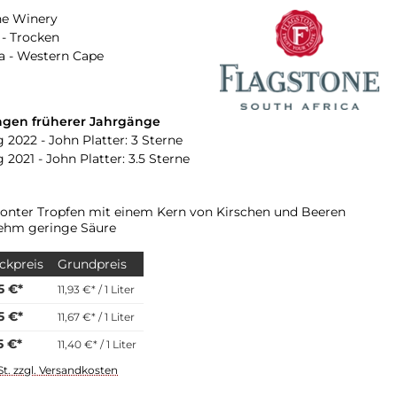
ne Winery
- Trocken
a - Western Cape
gen früherer Jahrgänge
 2022 - John Platter: 3 Sterne
 2021 - John Platter: 3.5 Sterne
tonter Tropfen mit einem Kern von Kirschen und Beeren
ehm geringe Säure
ckpreis
Grundpreis
5 €*
11,93 €* / 1 Liter
5 €*
11,67 €* / 1 Liter
5 €*
11,40 €* / 1 Liter
St. zzgl. Versandkosten