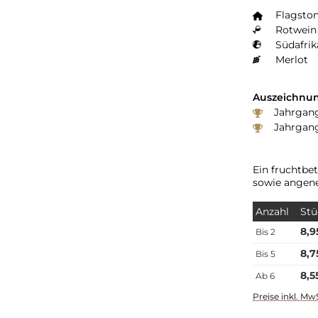
Flagsto
Rotwein 
Südafrik
Merlot
Auszeichnun
Jahrgang
Jahrgang
Ein fruchtbe
sowie angen
Anzahl
Stü
8,9
Bis
2
8,7
Bis
5
8,5
Ab
6
Preise inkl. Mw