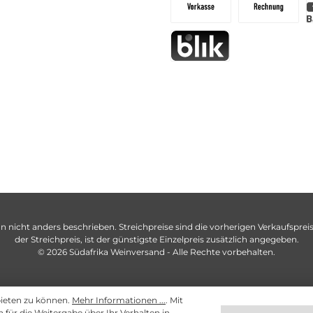
n nicht anders beschrieben. Streichpreise sind die vorherigen Verkaufspreise
der Streichpreis, ist der günstigste Einzelpreis zusätzlich angegeben.
© 2026 Südafrika Weinversand - Alle Rechte vorbehalten.
bieten zu können.
Mehr Informationen ...
. Mit
ch für die Weitergabe über Ihr Verhalten in