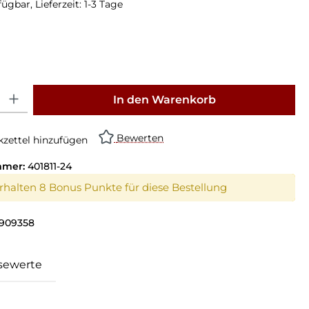
ügbar, Lieferzeit: 1-3 Tage
: Gib den gewünschten Wert ein oder benutze die Schaltflächen um die Anz
In den Warenkorb
Bewerten
zettel hinzufügen
mmer:
401811-24
erhalten 8 Bonus Punkte für diese Bestellung
4909358
sewerte