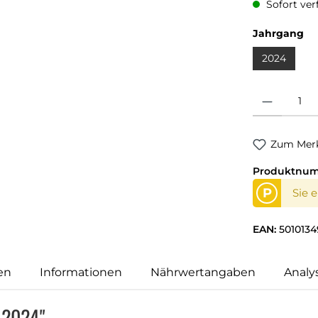
Sofort verf
Jahrgang
2024
Produkt Anzahl
Zum Merk
Produktnu
P
Sie 
EAN:
501013
en
Informationen
Nährwertangaben
Analy
t 2024"