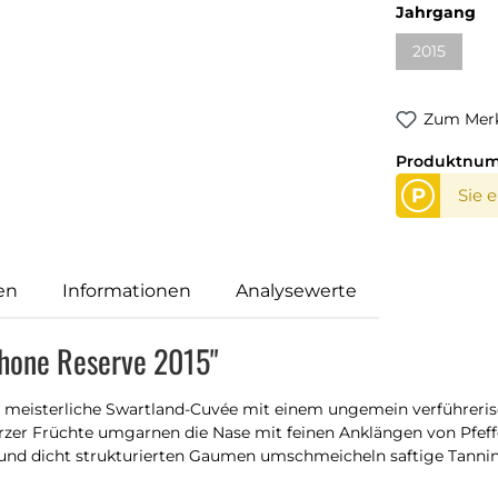
Jahrgang
2015
Zum Merk
Produktnu
P
Sie 
en
Informationen
Analysewerte
Rhone Reserve 2015"
ch meisterliche Swartland-Cuvée mit einem ungemein verführe
rzer Früchte umgarnen die Nase mit feinen Anklängen von Pfef
und dicht strukturierten Gaumen umschmeicheln saftige Tannine