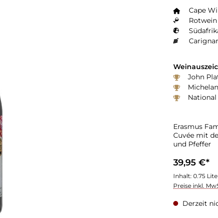
Cape W
Rotwein 
Südafrik
Carignan
Weinauszei
John Pla
Michelan
National
Erasmus Fami
Cuvée mit de
und Pfeffer
39,95 €*
Inhalt:
0.75 Lit
Preise inkl. Mw
Derzeit ni