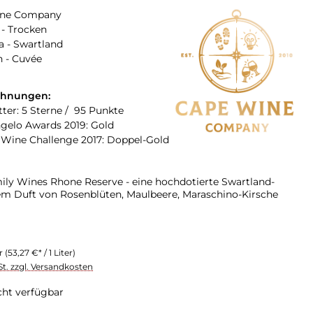
ine Company
- Trocken
a - Swartland
 - Cuvée
chnungen:
tter: 5 Sterne / 95 Punkte
gelo Awards 2019: Gold
 Wine Challenge 2017: Doppel-Gold
ly Wines Rhone Reserve - eine hochdotierte Swartland-
m Duft von Rosenblüten, Maulbeere, Maraschino-Kirsche
er
(53,27 €* / 1 Liter)
St. zzgl. Versandkosten
cht verfügbar