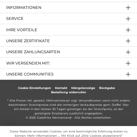
INFORMATIONEN
SERVICE
IHRE VORTEILE
UNSERE ZERTIFIKATE
UNSERE ZAHLUNGSARTEN
WIR VERSENDEN MIT:
UNSERE COMMUNITIES
Cookie Einstellungen
Kontakt
Mängelanzeige
Rückgabe
Bestellung widerrufen
* Alle Preise inkl. gesetzl. Mehrwertsteuer zzgl.
Versandkosten
, wenn nicht anders
beschrieben. Streichpreise sind die vorherigen Verkaufspreise gem. Staffel. War
ein Artikel in den letzten 30 Tagen günstiger als der Streichpreis, ist der
günstigste Einzelpreis zusätzlich angegeben.
© 2026 Südafrika Weinversand - Alle Rechte vorbehalten.
Diese Website verwendet Cookies, um eine bestmögliche Erfahrung bieten zu
können.
Mehr Informationen ...
. Mit Klick auf „[Alle Cookies akzeptieren]“