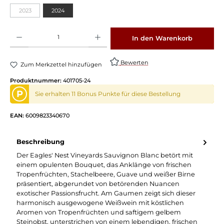
2023
2024
Produkt Anzahl: Gib den gewünschten Wert ein oder benutze die Schaltflächen um die 
In den Warenkorb
Bewerten
Zum Merkzettel hinzufügen
Produktnummer:
401705-24
P
Sie erhalten 11 Bonus Punkte für diese Bestellung
EAN:
6009823340670
Beschreibung
Der Eagles' Nest Vineyards Sauvignon Blanc betört mit
einem opulenten Bouquet, das Anklänge von frischen
Tropenfrüchten, Stachelbeere, Guave und weißer Birne
präsentiert, abgerundet von betörenden Nuancen
exotischer Passionsfrucht. Am Gaumen zeigt sich dieser
harmonisch ausgewogene Weißwein mit köstlichen
Aromen von Tropenfrüchten und saftigem gelbem
Steinobst, unterstrichen von einem lebendigen, frischen