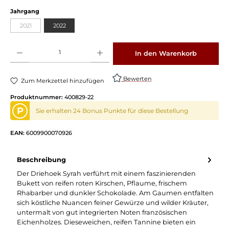
Jahrgang
2021
2022
Produkt Anzahl: Gib den gewünschten Wert ein oder benutze die Schaltflächen um die 
In den Warenkorb
Bewerten
Zum Merkzettel hinzufügen
Produktnummer:
400829-22
P
Sie erhalten 24 Bonus Punkte für diese Bestellung
EAN:
6009900070926
Beschreibung
Der Driehoek Syrah verführt mit einem faszinierenden
Bukett von reifen roten Kirschen, Pflaume, frischem
Rhabarber und dunkler Schokolade. Am Gaumen entfalten
sich köstliche Nuancen feiner Gewürze und wilder Kräuter,
untermalt von gut integrierten Noten französischen
Eichenholzes. Dieseweichen, reifen Tannine bieten ein