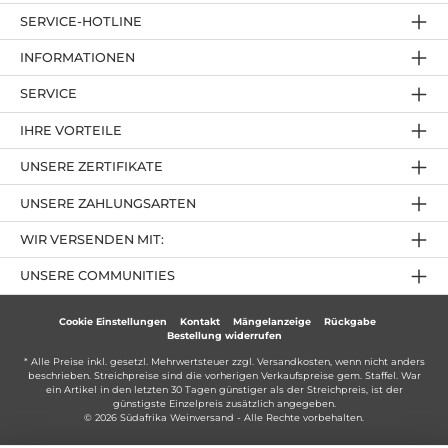
SERVICE-HOTLINE
INFORMATIONEN
SERVICE
IHRE VORTEILE
UNSERE ZERTIFIKATE
UNSERE ZAHLUNGSARTEN
WIR VERSENDEN MIT:
UNSERE COMMUNITIES
Cookie Einstellungen
Kontakt
Mängelanzeige
Rückgabe
Bestellung widerrufen
* Alle Preise inkl. gesetzl. Mehrwertsteuer zzgl.
Versandkosten
, wenn nicht anders
beschrieben. Streichpreise sind die vorherigen Verkaufspreise gem. Staffel. War
ein Artikel in den letzten 30 Tagen günstiger als der Streichpreis, ist der
günstigste Einzelpreis zusätzlich angegeben.
© 2026 Südafrika Weinversand - Alle Rechte vorbehalten.