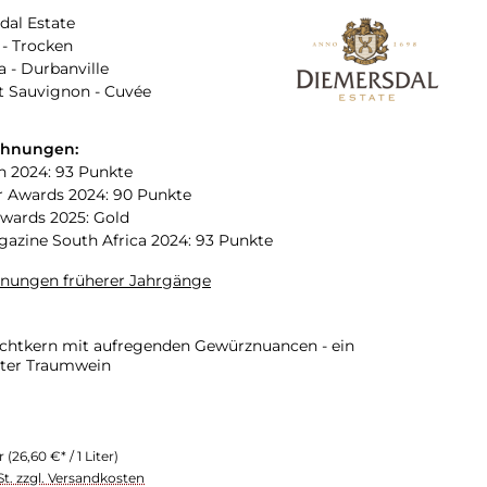
dal Estate
- Trocken
a - Durbanville
t Sauvignon - Cuvée
chnungen:
n 2024: 93 Punkte
 Awards 2024: 90 Punkte
Awards 2025: Gold
zine South Africa 2024: 93 Punkte
hnungen früherer Jahrgänge
ruchtkern mit aufregenden Gewürznuancen - ein
gter Traumwein
er
(26,60 €* / 1 Liter)
St. zzgl. Versandkosten