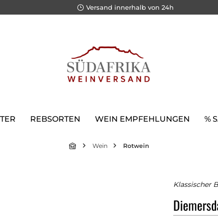
Versand innerhalb von 24h
TER
REBSORTEN
WEIN EMPFEHLUNGEN
% 
Wein
Rotwein
Klassischer B
Diemersda