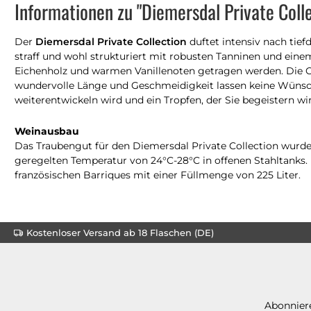
Informationen zu "Diemersdal Private Coll
Der
Diemersdal Private Collection
duftet intensiv nach ti
straff und wohl strukturiert mit robusten Tanninen und ei
Eichenholz und warmen Vanillenoten getragen werden. Die Cu
wundervolle Länge und Geschmeidigkeit lassen keine Wünsche
weiterentwickeln wird und ein Tropfen, der Sie begeistern wi
Weinausbau
Das Traubengut für den Diemersdal Private Collection wurde 
geregelten Temperatur von 24°C-28°C in offenen Stahltanks.
französischen Barriques mit einer Füllmenge von 225 Liter.
Kostenloser Versand ab 18 Flaschen (DE)
Abonniere