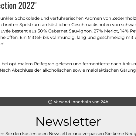
ection 2022"
efdunkler Schokolade und verführerischen Aromen von Zedernh
nem breiten Spektrum an köstlichen Geschmacksnoten von schwa
vée besteht aus 50 % Cabernet Sauvignon, 27 % Merlot, 14 % Pet
 offen. Ein Mittel- bis vollmundig, lang und geschmeidig mit 
rd!
bei optimalem Reifegrad gelesen und fermentierte nach Ankunft i
 Nach Abschluss der alkoholischen sowie malolaktischen Gärung
Versand innerhalb von 24h
Newsletter
n Sie den kostenlosen Newsletter und verpassen Sie keine Neui