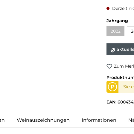
Derzeit ni
Jahrgang
2022
2
aktuell
Zum Merk
Produktnu
P
Sie 
EAN:
600434
en
Weinauszeichnungen
Informationen
N