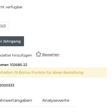
cht verfügbar
023
er Jahrgang
Bewerten
zettel hinzufügen
mmer:
102685-22
erhalten 19 Bonus Punkte für diese Bestellung
2000333
ährwertangaben
Analysewerte