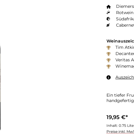
Diemers
Rotwein 
Südafrik
Caberne
Weinauszei
Tim Atki
Decanter
Veritas 
Winemaga
Auszeic
Ein tiefer F
handgeferti
19,95 €*
Inhalt:
0.75 Lit
Preise inkl. Mw