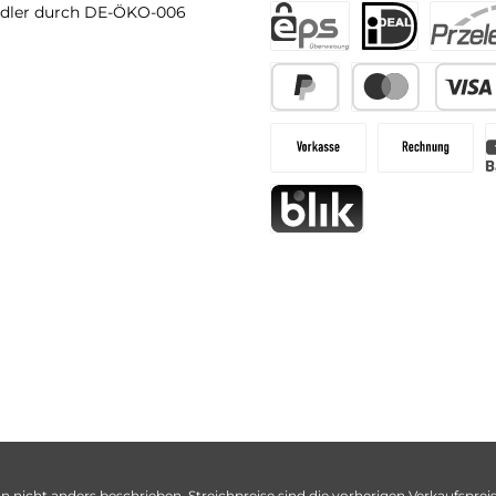
dler durch DE-ÖKO-006
n nicht anders beschrieben. Streichpreise sind die vorherigen Verkaufspreise