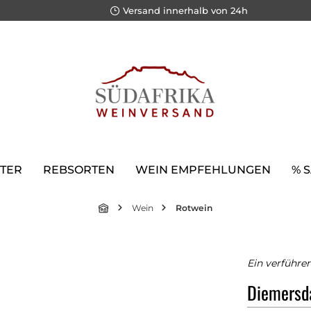
Versand innerhalb von 24h
TER
REBSORTEN
WEIN EMPFEHLUNGEN
% 
Wein
Rotwein
Ein verführe
Diemersd