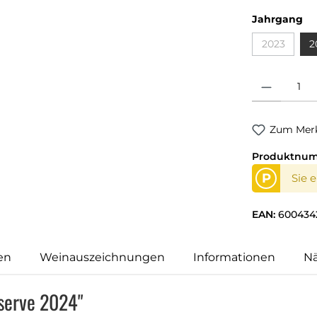
Jahrgang
2023
2
Produkt Anzahl
Zum Merk
Produktnu
P
Sie 
EAN:
600434
en
Weinauszeichnungen
Informationen
N
serve 2024"