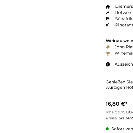
Diemers
Rotwein 
Südafrik
Pinotag
Weinauszei
John Pla
Winemag
Auszeic
Genießen Sie
würzigen Rot
16,80 €*
Inhalt:
0.75 Lit
Preise inkl. Mw
Sofort verf