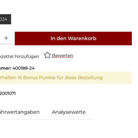
024
: Gib den gewünschten Wert ein oder benutze die Schaltflächen um die Anz
In den Warenkorb
Bewerten
zettel hinzufügen
mmer:
400188-24
erhalten 16 Bonus Punkte für diese Bestellung
2001071
ährwertangaben
Analysewerte