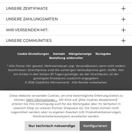
UNSERE ZERTIFIKATE
UNSERE ZAHLUNGSARTEN
WIR VERSENDEN MIT:
UNSERE COMMUNITIES
Cookie Einstellungen
Kontakt
Mängelanzeige
Rückgabe
Bestellung widerrufen
* Alle Preise inkl. gesetzl. Mehrwertsteuer zzgl.
Versandkosten
, wenn nicht anders
beschrieben. Streichpreise sind die vorherigen Verkaufspreise gem. Staffel. War
ein Artikel in den letzten 30 Tagen günstiger als der Streichpreis, ist der
günstigste Einzelpreis zusätzlich angegeben.
© 2026 Südafrika Weinversand - Alle Rechte vorbehalten.
Diese Website verwendet Cookies, um eine bestmögliche Erfahrung bieten zu
können.
Mehr Informationen ...
. Mit Klick auf „[Alle Cookies akzeptieren]“
erteilen Sie Ihre Einwilligung auch für die Weitergabe über Ihr Verhalten in
unserem Shop an unseren Partner Shopware AG. Die Daten können nicht
zugeordnet werden, aber zu eigenen Zwecken (z.B. Produktverbesserungen,
Marktverhaltensanalysen) verarbeitet werden.
Nur technisch notwendige
Konfigurieren