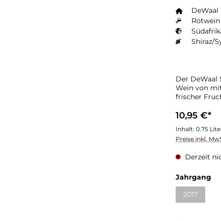
DeWaal
Rotwein 
Südafrik
Shiraz/S
Der DeWaal Sh
Wein von mit
frischer Fru
Finale
10,95 €*
Inhalt:
0.75 Lit
Preise inkl. Mw
Derzeit ni
Jahrgang
2017