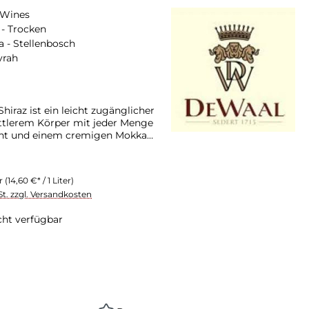
 Wines
- Trocken
a - Stellenbosch
yrah
iraz ist ein leicht zugänglicher
tlerem Körper mit jeder Menge
cht und einem cremigen Mokka
er
(14,60 €* / 1 Liter)
St. zzgl. Versandkosten
cht verfügbar