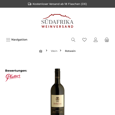
Kostenloser Versand ab 18 Flaschen (DE)
inhalt springen
Navigation
Wein
Rotwein
Bewertungen: