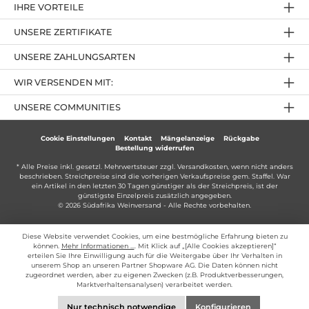
IHRE VORTEILE
UNSERE ZERTIFIKATE
UNSERE ZAHLUNGSARTEN
WIR VERSENDEN MIT:
UNSERE COMMUNITIES
Cookie Einstellungen
Kontakt
Mängelanzeige
Rückgabe
Bestellung widerrufen
* Alle Preise inkl. gesetzl. Mehrwertsteuer zzgl.
Versandkosten
, wenn nicht anders
beschrieben. Streichpreise sind die vorherigen Verkaufspreise gem. Staffel. War
ein Artikel in den letzten 30 Tagen günstiger als der Streichpreis, ist der
günstigste Einzelpreis zusätzlich angegeben.
© 2026 Südafrika Weinversand - Alle Rechte vorbehalten.
Diese Website verwendet Cookies, um eine bestmögliche Erfahrung bieten zu
können.
Mehr Informationen ...
. Mit Klick auf „[Alle Cookies akzeptieren]“
erteilen Sie Ihre Einwilligung auch für die Weitergabe über Ihr Verhalten in
unserem Shop an unseren Partner Shopware AG. Die Daten können nicht
zugeordnet werden, aber zu eigenen Zwecken (z.B. Produktverbesserungen,
Marktverhaltensanalysen) verarbeitet werden.
Nur technisch notwendige
Konfigurieren