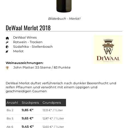
Bilderbuch - Merlot!
DeWaal Merlot 2018
DeWaal Wines
Rotwein - Trocken
Südafrika - Stellenbosch
Merlot
Weinauszeichnungen:
John Platter: 3.5 Sterne / 83 Punkte
DeWaal Merlot duftet verführerisch nach dunkler Beerenfrucht und
reifen Pflaumen und verwöhnt mit einem üppigen und
geschmeidigen Gaumen
Anzahl
Stückpreis
Grundpreis
9,85 €*
Bis
2
13,13 €* / 1 Liter
9,65 €*
Bis
5
12,87 €* / 1 Liter
9,45 €*
Ab
6
12,60 €* / 1 Liter