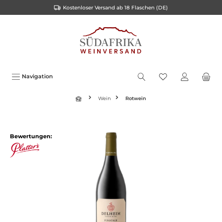
Kostenloser Versand ab 18 Flaschen (DE)
inhalt springen
Navigation
Wein
Rotwein
Bewertungen: