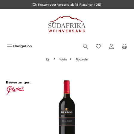
Kostenloser Versand ab 18 Flaschen (DE)
inhalt springen
Navigation
Wein
Rotwein
Bewertungen: