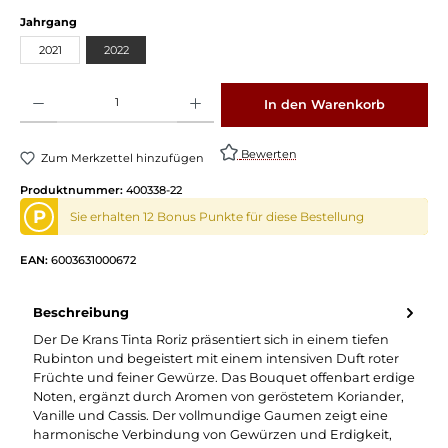
Jahrgang
2021
2022
Produkt Anzahl: Gib den gewünschten Wert ein oder benutze die Schaltflächen um die 
In den Warenkorb
Bewerten
Zum Merkzettel hinzufügen
Produktnummer:
400338-22
P
Sie erhalten 12 Bonus Punkte für diese Bestellung
EAN:
6003631000672
Beschreibung
Der De Krans Tinta Roriz präsentiert sich in einem tiefen
Rubinton und begeistert mit einem intensiven Duft roter
Früchte und feiner Gewürze. Das Bouquet offenbart erdige
Noten, ergänzt durch Aromen von geröstetem Koriander,
Vanille und Cassis. Der vollmundige Gaumen zeigt eine
harmonische Verbindung von Gewürzen und Erdigkeit,