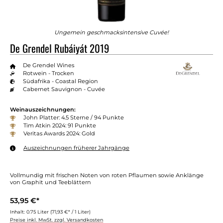
Ungemein geschmacksintensive Cuvée!
De Grendel Rubáiyát 2019
De Grendel Wines
Rotwein - Trocken
Südafrika - Coastal Region
Cabernet Sauvignon - Cuvée
Weinauszeichnungen:
John Platter: 4.5 Sterne / 94 Punkte
Tim Atkin 2024: 91 Punkte
Veritas Awards 2024: Gold
Auszeichnungen früherer Jahrgänge
Vollmundig mit frischen Noten von roten Pflaumen sowie Anklänge
von Graphit und Teeblättern
53,95 €*
Inhalt:
0.75 Liter
(71,93 €* / 1 Liter)
Preise inkl. MwSt. zzgl. Versandkosten