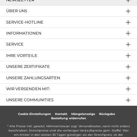
ÜBER UNS
SERVICE-HOTLINE
INFORMATIONEN
SERVICE
IHRE VORTEILE
UNSERE ZERTIFIKATE
UNSERE ZAHLUNGSARTEN
WIR VERSENDEN MIT:
UNSERE COMMUNITIES
Cookie Einstellungen
Kontakt
Mängelanzeige
Rückgabe
Bestellung widerrufen
* Alle Preise inkl. gesetzl. Mehrwertsteuer zzgl.
Versandkosten
, wenn nicht anders
beschrieben. Streichpreise sind die vorherigen Verkaufspreise gem. Staffel. War
ein Artikel in den letzten 30 Tagen günstiger als der Streichpreis, ist der