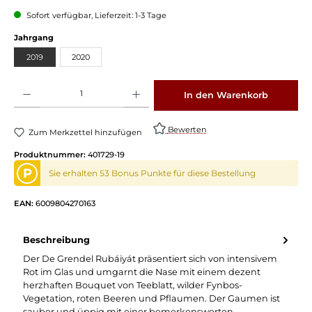
Sofort verfügbar, Lieferzeit: 1-3 Tage
Jahrgang
2019
2020
Produkt Anzahl: Gib den gewünschten Wert ein oder benutze die Schaltflächen um die 
In den Warenkorb
Bewerten
Zum Merkzettel hinzufügen
Produktnummer:
401729-19
P
Sie erhalten 53 Bonus Punkte für diese Bestellung
EAN:
6009804270163
Beschreibung
Der De Grendel Rubáiyát präsentiert sich von intensivem
Rot im Glas und umgarnt die Nase mit einem dezent
herzhaften Bouquet von Teeblatt, wilder Fynbos-
Vegetation, roten Beeren und Pflaumen. Der Gaumen ist
sauber und üppig mit einer bemerkenswerten